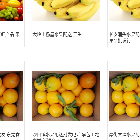
鲜产品 果
大岭山杨屋水果配送 卫生
长安涌头水果配
果品批发行
发 东莞食
沙田镇水果配送批发电话 承包工地
厚街大迳水果配