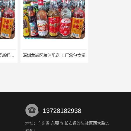
配送 工厂承包食堂
公明镇粮油配送批发电话 承包食堂
13728182938
地址：广东省 东莞市 长安镇沙头社区西大路59
号403