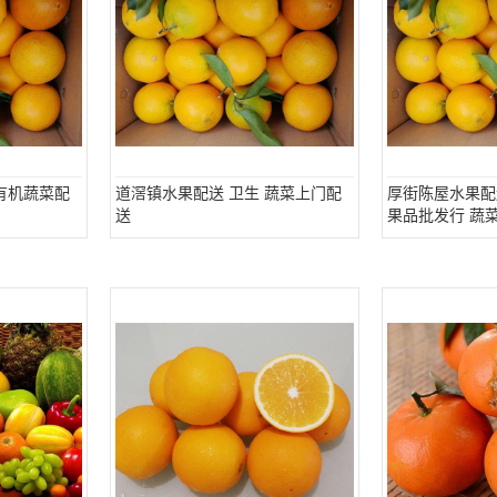
有机蔬菜配
道滘镇水果配送 卫生 蔬菜上门配
厚街陈屋水果配
送
果品批发行 蔬