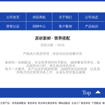
公司首页
供应商机
关于我们
公司动态
荣誉认证
招聘中心
客户案例
产品知识
原材新鲜 · 营养搭配
浏览次数：
206
次
严格执行厨房管理，营造良好的就餐环境
食材统一采购配送，专业营养师的科学配比，确保餐食营养化，食
品留样48小时，保证食品绿色安全。
每月一次餐具、农产品农药残留检测、油烟排放达标检测、以及厨
房每月四次除害消杀工作，从源头管控食品健康。
Top
主营产品：东莞蔬菜配送 食堂承包 机关单位食堂承包 调味品配送 企业工厂食堂承包 干货配送 粮