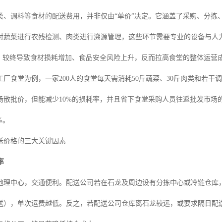
类、调料等食材的配送费用，并非仅由“单价”决定。它涵盖了采购、分拣
对蔬菜进行农残检测、肉类进行溯源管理，这些环节需要专业的设备与人
”，较终导致食材损耗增加、食品安全风险上升，反而拉高食堂的整体运营
厂食堂为例，一家200人的食堂每天需消耗50斤蔬菜、30斤肉类和若干
场散批价，但能减少10%的损耗率，并且省下食堂采购人员往返批发市场
%。
送价格的三大关键因素
率
地理中心，交通便利。配送公司若在石龙及周边设有分拣中心或冷链仓库，
送），单次运费越低。反之，若配送公司仓库离石龙较远，或要求隔日配