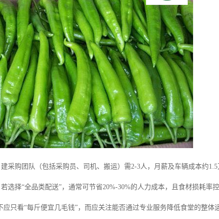
建采购团队（包括采购员、司机、搬运）需2-3人，月薪及车辆成本约1.
：若选择“全品类配送”，通常可节省20%-30%的人力成本，且食材损耗率
不应只看“每斤便宜几毛钱”，而应关注能否通过专业服务降低食堂的整体