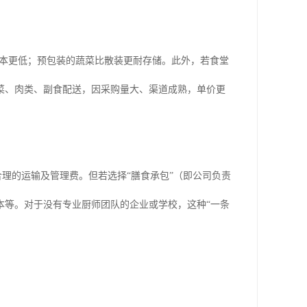
拣成本更低；预包装的蔬菜比散装更耐存储。此外，若食堂
菜、肉类、副食配送，因采购量大、渠道成熟，单价更
合理的运输及管理费。但若选择“膳食承包”（即公司负责
本等。对于没有专业厨师团队的企业或学校，这种“一条