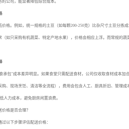
务的公司，能显著降低综合成本。
格
低价格。例如，统一规格的土豆（如每颗200-250克）比杂尺寸土豆分
求（如只采购有机蔬菜、特定产地水果），价格会相应上浮。而常规的蔬
择
“膳食承包”成本差异明显。如果食堂只需配送食材，公司仅收取食材成本加
采购、现场烹饪、清洁等全流程），费用会包含人工、厨具折旧、管理成
降低人力成本，避免厨房闲置浪费。
送价格是否合理？
通过以下步骤评估配送价格：