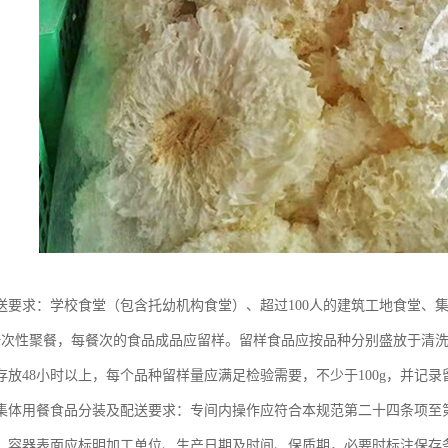
送要求：学校食堂（包含托幼机构食堂）、超过100人的建筑工地食堂、
的一次性聚餐，每餐次的食品成品应留样。留样食品应按品种分别盛放于清
存放48小时以上，每个品种留样量应满足检验需要，不少于100g，并记
集体用餐食品分装及配送要求：专间内操作应符合本规范第二十四条项至
，容器表面应标明加工单位、生产日期及时间、保质期，必要时标注保存