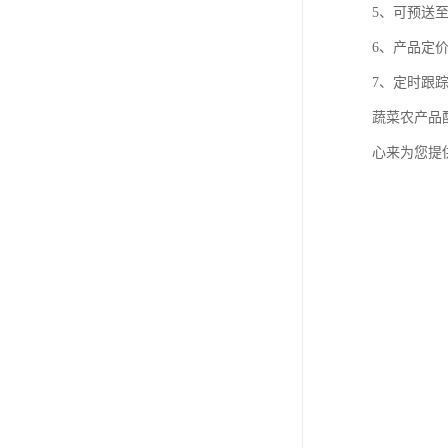
5、可预送
6、产品定
7、定时跟
蔬菜农产品
心来为您提