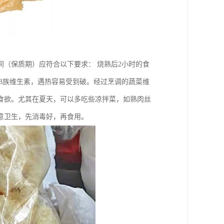
间（保质期）应符合以下要求： 烧熟后2小时的食
和B族维生素，遇热容易受到破。经过烹调的蔬菜维
食欲。尤其在夏天，可以多吃些凉拌菜，如熟肉丝
意卫生，先消毒好，再食用。