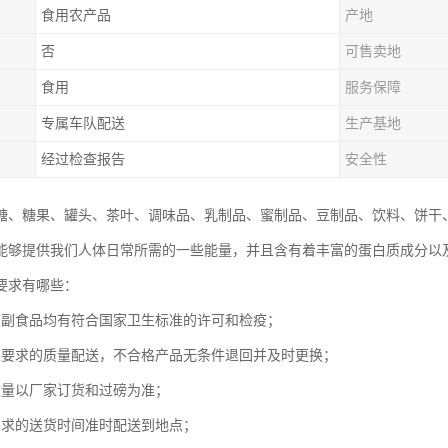
食用农产品
产地
否
可售卖地
食用
服务保障
专属车队配送
生产基地
经过检查报告
安全性
糖、糖果、罐头、茶叶、调味品、乳制品、蜜制品、豆制品、饮料、饼干
能够提供我们人体日常所需的一些能量，并且含有着丰富的蛋白质成分以
要求有哪些：
的副食品均有符合国家卫生标准的许可和检疫；
家要求的质量配送，不合格产品无条件退回并及时更换；
数量以厂家订货和过磅为准；
要求的送货时间准时配送到地点；