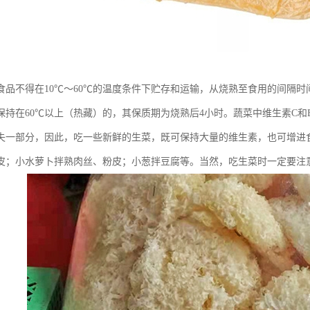
食品不得在10℃～60℃的温度条件下贮存和运输，从烧熟至食用的间隔时
保持在60℃以上（热藏）的，其保质期为烧熟后4小时。蔬菜中维生素C
失一部分，因此，吃一些新鲜的生菜，既可保持大量的维生素，也可增进
皮；小水萝卜拌熟肉丝、粉皮；小葱拌豆腐等。当然，吃生菜时一定要注