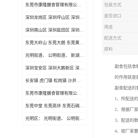
东莞市康隆膳食管理有限公司主要经营蔬菜配送 东莞食堂承包 光明蔬菜配送 深圳市食堂承包 深圳市蔬菜配送等业务 欢迎咨询了解
包装方式
是否进口
深圳龙岗区 深圳坪山区 深圳光明区 深圳龙华区
用途
深圳南山区 深圳盐田区 深圳福田区 深圳罗湖区 深圳龙岗区
配送方式
东莞大岭山 东莞大朗 东莞黄江 东莞樟木头 蔬菜配送
原料
光明街道、 公明街道、 新湖街道、
副食包括食
深圳宝安区 深圳大鹏新区 深圳特别合作区
的作用就是
长安镇 虎门镇 松岗镇 沙井镇 公明镇 莞城街道 南城街道 东城街道 万江街道 石碣镇 石龙镇 茶山镇 石排镇 企石镇 横沥镇
副食配送的
东莞市康隆膳食管理有限公司 长安蔬菜配送 虎门蔬菜配送 大岭山蔬菜配送
1、所配送
东莞中堂 东莞高埗 东莞石碣 东莞望牛墩 东莞洪梅 东莞道滘 东莞石龙镇 东莞石排镇
2、根据厂
光明区： 光明街道、 公明街道、 新湖街道、 凤凰街道、 玉塘街道、 马田街道
3、配送的
4、按厂家