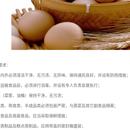
要求：
辆内外必须清洁干净、无污渍、无异味、保持通风良好，并设有防雨措施
在运输食品前，必须进行消毒，并设有专人负责监督执行；
具（菜筐、油桶）保持干净，无污渍；
鱼类、熟食类、半成品类必须包装严密，与蔬菜及其它副食品隔离；
藏食品及易腐食品，应当采取保鲜措施；
食类制品及糕点类制品，应用带盖的密封箱盛装；