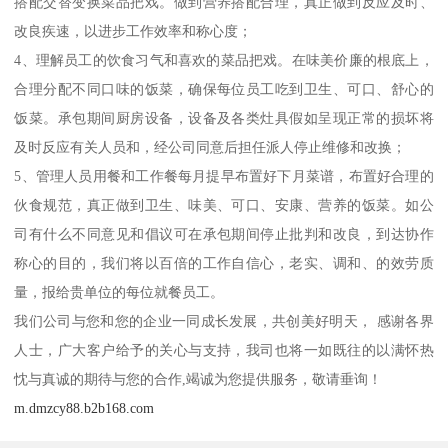
搭配交替变换菜品把戏。做到营养搭配合理，真正做到反应及时、
改良疾速，以进步工作效率和称心度；
4、理解员工的饮食习气和喜欢的菜品把戏。在味美价廉的根底上，
合理分配不同口味的饭菜，确保每位员工吃到卫生、可口、舒心的
饭菜。承包期间厨房设备，设备及各类灶具假如呈现正常的损坏将
及时反应有关人员和，经公司同意后担任派人停止维修和改换；
5、管理人员用餐和工作餐每月提早布置好下月菜谱，布置好合理的
伙食规范，真正做到卫生、味美、可口、安康、营养的饭菜。如公
司有什么不同意见和倡议可在承包期间停止批判和改良，到达协作
称心的目的，我们将以百倍的工作自信心，老实、调和、的效劳质
量，报给贵单位的每位就餐员工。
我们公司与您和您的企业一同成长发展，共创美好明天， 感谢各界
人士，广大客户给予的关心与支持，我司也将一如既往的以满怀热
忱与真诚的期待与您的合作,竭诚为您提供服务，敬请垂询！
m.dmzcy88.b2b168.com