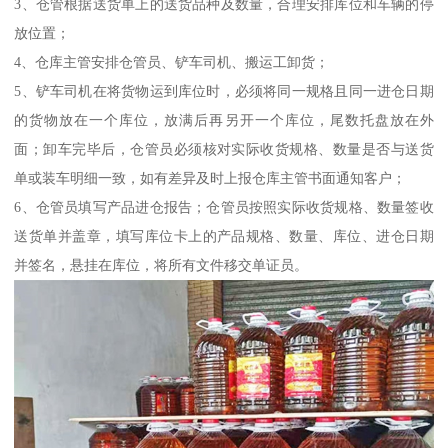
3、仓管根据送货单上的送货品种及数量，合理安排库位和车辆的停
放位置；
4、仓库主管安排仓管员、铲车司机、搬运工卸货；
5、铲车司机在将货物运到库位时，必须将同一规格且同一进仓日期
的货物放在一个库位，放满后再另开一个库位，尾数托盘放在外
面；卸车完毕后，仓管员必须核对实际收货规格、数量是否与送货
单或装车明细一致，如有差异及时上报仓库主管书面通知客户；
6、仓管员填写产品进仓报告；仓管员按照实际收货规格、数量签收
送货单并盖章，填写库位卡上的产品规格、数量、库位、进仓日期
并签名，悬挂在库位，将所有文件移交单证员。