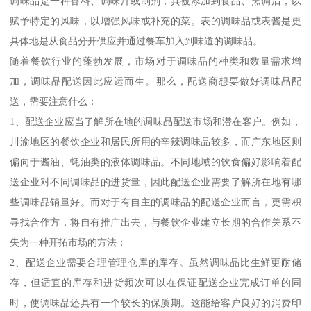
调味品是一种香料、调味汁或制剂，其被添加到食品、烹调后，以
赋予特定的风味，以增强风味或补充的菜。表的调味品或表酱是更
具体地是从食品分开供应并通过餐车加入到味道的调味品。
随着餐饮行业的蓬勃发展，市场对于调味品的种类和数量需求增
加，调味品配送因此应运而生。那么，配送商想要做好调味品配
送，需要注意什么：
1、配送企业应当了解所在地的调味品配送市场和潜在客户。例如，
川渝地区的餐饮企业和居民所用的辛辣调味品较多，而广东地区则
偏向于酱油、蚝油类的液体调味品。不同地域的饮食偏好影响着配
送企业对不同调味品的进货量，因此配送企业需要了解所在地有哪
些调味品销量好。而对于有自主的调味品的配送企业而言，更需积
寻找合作方，将自有推广出去，与餐饮企业建立长期的合作关系不
失为一种开拓市场的方法；
2、配送企业需要合理管理仓库的库存。虽然调味品比生鲜更耐储
存，但适宜的库存和进货频次可以在保证配送企业完成订单的同
时，使调味品还具有一个较长的保质期。这能给客户良好的消费印