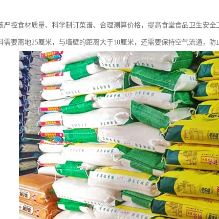
该严控食材质量、科学制订菜谱、合理测算价格，提高食堂食品卫生安全
料需要离地25厘米，与墙壁的距离大于10厘米，还需要保持空气流通，防