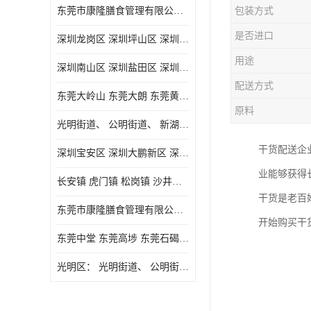
东莞市康隆膳食管理有限公司主要经营蔬菜配送 东莞食堂承包 光明蔬菜配送 深圳市食堂承包 深圳市蔬菜配送等业务 欢迎咨询了解
包装方式
是否进口
深圳龙岗区 深圳坪山区 深圳光明区 深圳龙华区
用途
深圳南山区 深圳盐田区 深圳福田区 深圳罗湖区 深圳龙岗区
配送方式
东莞大岭山 东莞大朗 东莞黄江 东莞樟木头 蔬菜配送
原料
光明街道、 公明街道、 新湖街道、
干货配送企
深圳宝安区 深圳大鹏新区 深圳特别合作区
业能够获得
长安镇 虎门镇 松岗镇 沙井镇 公明镇 莞城街道 南城街道 东城街道 万江街道 石碣镇 石龙镇 茶山镇 石排镇 企石镇 横沥镇
干货是老百
东莞市康隆膳食管理有限公司 长安蔬菜配送 虎门蔬菜配送 大岭山蔬菜配送
开始购买干
东莞中堂 东莞高埗 东莞石碣 东莞望牛墩 东莞洪梅 东莞道滘 东莞石龙镇 东莞石排镇
光明区： 光明街道、 公明街道、 新湖街道、 凤凰街道、 玉塘街道、 马田街道