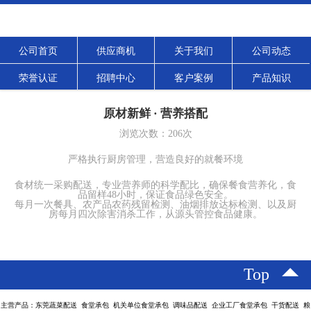
公司首页
供应商机
关于我们
公司动态
荣誉认证
招聘中心
客户案例
产品知识
原材新鲜 · 营养搭配
浏览次数：
206
次
严格执行厨房管理，营造良好的就餐环境
食材统一采购配送，专业营养师的科学配比，确保餐食营养化，食
品留样48小时，保证食品绿色安全。
每月一次餐具、农产品农药残留检测、油烟排放达标检测、以及厨
房每月四次除害消杀工作，从源头管控食品健康。
Top
主营产品：东莞蔬菜配送 食堂承包 机关单位食堂承包 调味品配送 企业工厂食堂承包 干货配送 粮