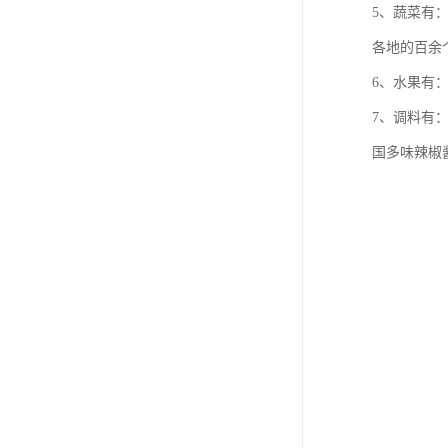
5、蔬菜有
各地的百余
6、水果有
7、调料有
国多味辣椒