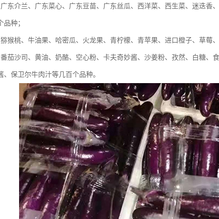
：广东介兰、广东菜心、广东豆苗、广东丝瓜、西洋菜、西生菜、迷迭香
个品种；
：猕猴桃、牛油果、哈密瓜、火龙果、青柠檬、青苹果、进口橙子、草莓
：番茄沙司、黄油、奶酪、空心粉、卡夫奇妙酱、沙姜粉、孜然、白糖、
酱、保卫尔牛肉汁等几百个品种。