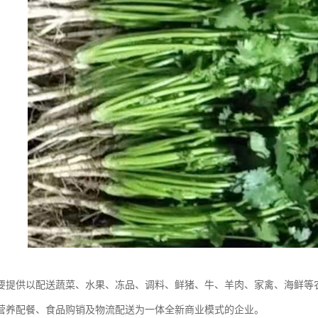
要提供以配送蔬菜、水果、冻品、调料、鲜猪、牛、羊肉、家禽、海鲜等
营养配餐、食品购销及物流配送为一体全新商业模式的企业。