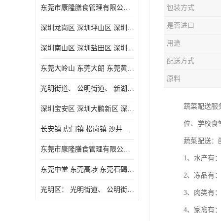
东莞市康隆膳食管理有限公司主要经营蔬菜配送 东莞食堂承包 光明蔬菜配送 深圳市食堂承包 深圳市蔬菜配送等业务 欢迎咨询了解
包装方式
是否进口
深圳龙岗区 深圳坪山区 深圳光明区 深圳龙华区
用途
深圳南山区 深圳盐田区 深圳福田区 深圳罗湖区 深圳龙岗区
配送方式
东莞大岭山 东莞大朗 东莞黄江 东莞樟木头 蔬菜配送
原料
光明街道、 公明街道、 新湖街道、
蔬菜配送服
深圳宝安区 深圳大鹏新区 深圳特别合作区
位、学校食
长安镇 虎门镇 松岗镇 沙井镇 公明镇 莞城街道 南城街道 东城街道 万江街道 石碣镇 石龙镇 茶山镇 石排镇 企石镇 横沥镇
蔬菜配送：
东莞市康隆膳食管理有限公司 长安蔬菜配送 虎门蔬菜配送 大岭山蔬菜配送
1、水产有
东莞中堂 东莞高埗 东莞石碣 东莞望牛墩 东莞洪梅 东莞道滘 东莞石龙镇 东莞石排镇
2、冻品有
光明区： 光明街道、 公明街道、 新湖街道、 凤凰街道、 玉塘街道、 马田街道
3、肉类有
4、家禽有