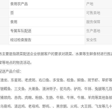
食用农产品
产地
否
可售卖地
食用
服务保障
专属车队配送
生产基地
经过检查报告
安全性
务主要是指蔬菜配送企业依据客户的要求对蔬菜、水果等生鲜食材进行拣
堂等地点的物流活动。
配送产品介绍：
：澳龙、东星斑、老虎斑、右口鱼、多宝鱼、桂鱼、鲟鱼、斑节虾、草虾
：银鳕鱼、三文鱼、大墨鱼、澳洲带子、驼鸟肉、驴肉、牛排、兔腿等几
：猪颈肉、赤肉、肉眼、粉肠、生肠、牛柳、牛林、牛展、羊肉等其他各
：乌骨鸡、清远鸡、老母鸡、野鸡、、黑宗鹅、火鸡、大王鸽、飞龙等几