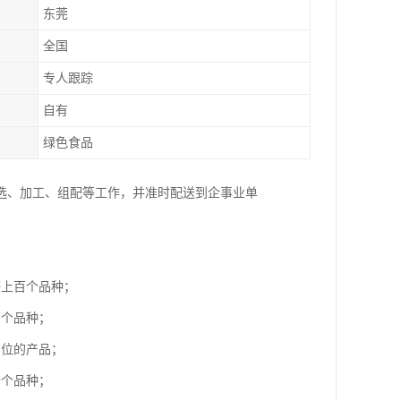
东莞
全国
专人跟踪
自有
绿色食品
选、加工、组配等工作，并准时配送到企事业单
等上百个品种；
百个品种；
部位的产品；
十个品种；