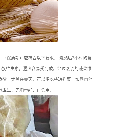
间（保质期）应符合以下要求： 烧熟后2小时的食
和B族维生素，遇热容易受到破。经过烹调的蔬菜维
食欲。尤其在夏天，可以多吃些凉拌菜，如熟肉丝
意卫生，先消毒好，再食用。