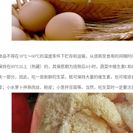
食品不得在10℃～60℃的温度条件下贮存和运输，从烧熟至食用的间隔时
保持在60℃以上（热藏）的，其保质期为烧熟后4小时。蔬菜中维生素C
失一部分，因此，吃一些新鲜的生菜，既可保持大量的维生素，也可增进
皮；小水萝卜拌熟肉丝、粉皮；小葱拌豆腐等。当然，吃生菜时一定要注