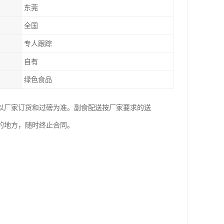
东莞
全国
专人跟踪
自有
绿色食品
以厂家订货和过磅为准。副食配送按厂家要求的送
的地方，随时终止合同。
；