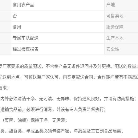
食用农产品
产地
否
可售卖地
食用
服务保障
专属车队配送
生产基地
经过检查报告
安全性
据厂家要求的质量配送，不合格产品无条件退回并及时更换。配送的数量
配送到地点。可预送至厂家认可，再签定配送合同；合作期间若有不满意
要求：
辆内外必须清洁干净、无污渍、无异味、保持通风良好，并设有防雨措施
在运输食品前，必须进行消毒，并设有专人负责监督执行；
具（菜筐、油桶）保持干净，无污渍；
鱼类、熟食类、半成品类必须包装严密，与蔬菜及其它副食品隔离；