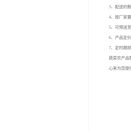
3、配送的
4、按厂家
5、可预送
6、产品定
7、定时跟
蔬菜农产品
心来为您提