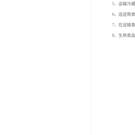
5、运输冷
6、运送熟
7、在运输
8、生熟食