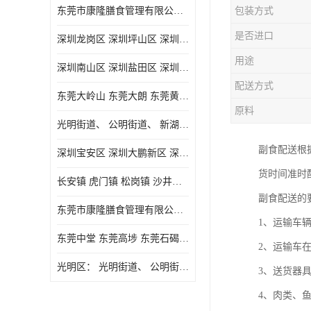
东莞市康隆膳食管理有限公司主要经营蔬菜配送 东莞食堂承包 光明蔬菜配送 深圳市食堂承包 深圳市蔬菜配送等业务 欢迎咨询了解
包装方式
是否进口
深圳龙岗区 深圳坪山区 深圳光明区 深圳龙华区
用途
深圳南山区 深圳盐田区 深圳福田区 深圳罗湖区 深圳龙岗区
配送方式
东莞大岭山 东莞大朗 东莞黄江 东莞樟木头 蔬菜配送
原料
光明街道、 公明街道、 新湖街道、
副食配送根
深圳宝安区 深圳大鹏新区 深圳特别合作区
货时间准时
长安镇 虎门镇 松岗镇 沙井镇 公明镇 莞城街道 南城街道 东城街道 万江街道 石碣镇 石龙镇 茶山镇 石排镇 企石镇 横沥镇
副食配送的
东莞市康隆膳食管理有限公司 长安蔬菜配送 虎门蔬菜配送 大岭山蔬菜配送
1、运输车
东莞中堂 东莞高埗 东莞石碣 东莞望牛墩 东莞洪梅 东莞道滘 东莞石龙镇 东莞石排镇
2、运输车
光明区： 光明街道、 公明街道、 新湖街道、 凤凰街道、 玉塘街道、 马田街道
3、送货器
4、肉类、