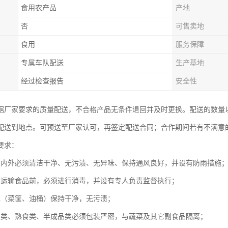
食用农产品
产地
否
可售卖地
食用
服务保障
专属车队配送
生产基地
经过检查报告
安全性
据厂家要求的质量配送，不合格产品无条件退回并及时更换。配送的数量
配送到地点。可预送至厂家认可，再签定配送合同；合作期间若有不满意
要求：
辆内外必须清洁干净、无污渍、无异味、保持通风良好，并设有防雨措施
在运输食品前，必须进行消毒，并设有专人负责监督执行；
具（菜筐、油桶）保持干净，无污渍；
鱼类、熟食类、半成品类必须包装严密，与蔬菜及其它副食品隔离；