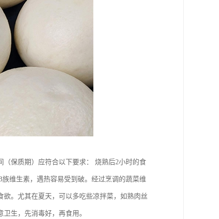
间（保质期）应符合以下要求： 烧熟后2小时的食
和B族维生素，遇热容易受到破。经过烹调的蔬菜维
食欲。尤其在夏天，可以多吃些凉拌菜，如熟肉丝
意卫生，先消毒好，再食用。