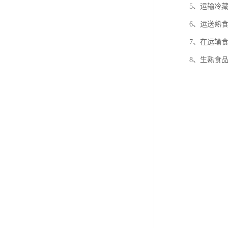
5、运输冷
6、运送熟
7、在运输
8、生熟食