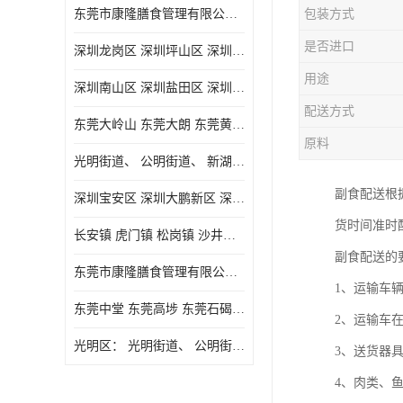
东莞市康隆膳食管理有限公司主要经营蔬菜配送 东莞食堂承包 光明蔬菜配送 深圳市食堂承包 深圳市蔬菜配送等业务 欢迎咨询了解
包装方式
是否进口
深圳龙岗区 深圳坪山区 深圳光明区 深圳龙华区
用途
深圳南山区 深圳盐田区 深圳福田区 深圳罗湖区 深圳龙岗区
配送方式
东莞大岭山 东莞大朗 东莞黄江 东莞樟木头 蔬菜配送
原料
光明街道、 公明街道、 新湖街道、
副食配送根
深圳宝安区 深圳大鹏新区 深圳特别合作区
货时间准时
长安镇 虎门镇 松岗镇 沙井镇 公明镇 莞城街道 南城街道 东城街道 万江街道 石碣镇 石龙镇 茶山镇 石排镇 企石镇 横沥镇
副食配送的
东莞市康隆膳食管理有限公司 长安蔬菜配送 虎门蔬菜配送 大岭山蔬菜配送
1、运输车
东莞中堂 东莞高埗 东莞石碣 东莞望牛墩 东莞洪梅 东莞道滘 东莞石龙镇 东莞石排镇
2、运输车
光明区： 光明街道、 公明街道、 新湖街道、 凤凰街道、 玉塘街道、 马田街道
3、送货器
4、肉类、