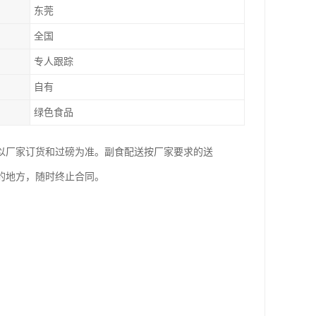
东莞
全国
专人跟踪
自有
绿色食品
以厂家订货和过磅为准。副食配送按厂家要求的送
的地方，随时终止合同。
；