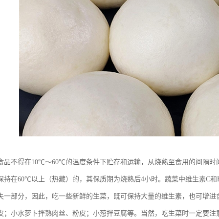
食品不得在10℃～60℃的温度条件下贮存和运输，从烧熟至食用的间隔时
保持在60℃以上（热藏）的，其保质期为烧熟后4小时。蔬菜中维生素C
失一部分，因此，吃一些新鲜的生菜，既可保持大量的维生素，也可增进
皮；小水萝卜拌熟肉丝、粉皮；小葱拌豆腐等。当然，吃生菜时一定要注