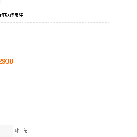
市
食配送哪家好
2938
珠三角