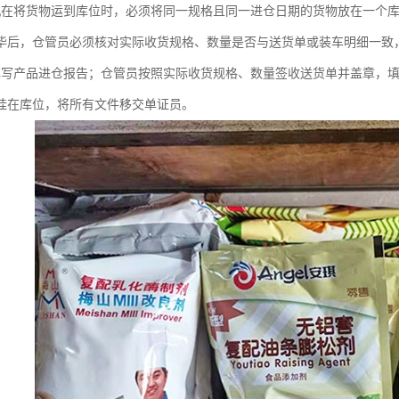
机在将货物运到库位时，必须将同一规格且同一进仓日期的货物放在一个
毕后，仓管员必须核对实际收货规格、数量是否与送货单或装车明细一致
填写产品进仓报告；仓管员按照实际收货规格、数量签收送货单并盖章，
挂在库位，将所有文件移交单证员。