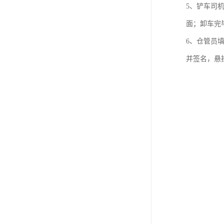
5、铲车司
面；卸车完
6、仓管员
并签名，悬