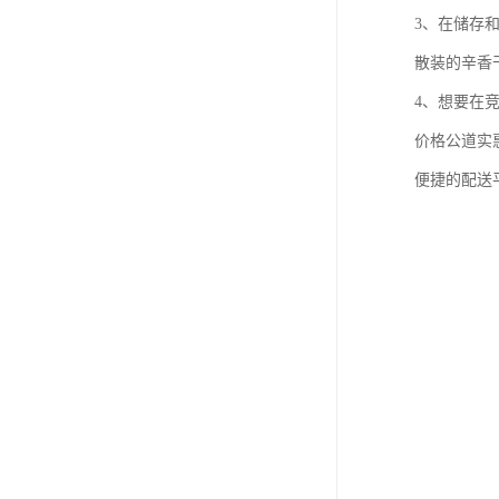
3、在储存
散装的辛香
4、想要在
价格公道实
便捷的配送