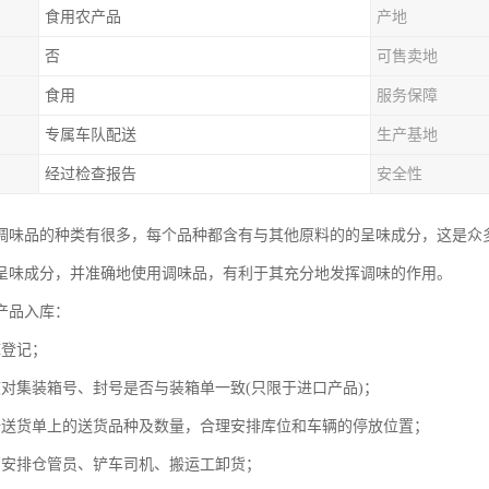
食用农产品
产地
否
可售卖地
食用
服务保障
专属车队配送
生产基地
经过检查报告
安全性
调味品的种类有很多，每个品种都含有与其他原料的的呈味成分，这是众
呈味成分，并准确地使用调味品，有利于其充分地发挥调味的作用。
产品入库：
库登记；
核对集装箱号、封号是否与装箱单一致(只限于进口产品)；
据送货单上的送货品种及数量，合理安排库位和车辆的停放位置；
管安排仓管员、铲车司机、搬运工卸货；