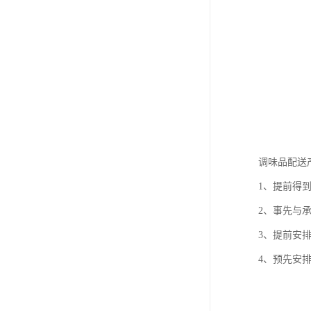
调味品配送
1、提前得
2、事先与
3、提前安
4、预先安