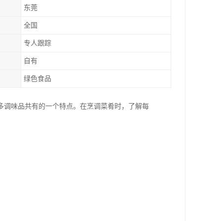
东莞
全国
专人跟踪
自有
绿色食品
多调味品共有的一个特点。在烹调菜肴时，了解每