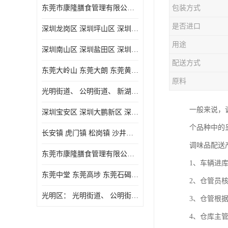
东莞市康隆膳食管理有限公司主要经营蔬菜配送 东莞食堂承包 光明蔬菜配送 深圳市食堂承包 深圳市蔬菜配送等业务 欢迎咨询了解
包装方式
是否进口
深圳龙岗区 深圳坪山区 深圳光明区 深圳龙华区
用途
深圳南山区 深圳盐田区 深圳福田区 深圳罗湖区 深圳龙岗区
配送方式
东莞大岭山 东莞大朗 东莞黄江 东莞樟木头 蔬菜配送
原料
光明街道、 公明街道、 新湖街道、
一般来说，
深圳宝安区 深圳大鹏新区 深圳特别合作区
个品种中的
长安镇 虎门镇 松岗镇 沙井镇 公明镇 莞城街道 南城街道 东城街道 万江街道 石碣镇 石龙镇 茶山镇 石排镇 企石镇 横沥镇
调味品配送
东莞市康隆膳食管理有限公司 长安蔬菜配送 虎门蔬菜配送 大岭山蔬菜配送
1、车辆进
东莞中堂 东莞高埗 东莞石碣 东莞望牛墩 东莞洪梅 东莞道滘 东莞石龙镇 东莞石排镇
2、仓管员
光明区： 光明街道、 公明街道、 新湖街道、 凤凰街道、 玉塘街道、 马田街道
3、仓管根
4、仓库主