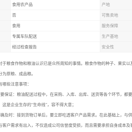
食用农产品
产地
否
可售卖地
食用
服务保障
专属车队配送
生产基地
经过检查报告
安全性
对于粮食作物和粮油认识已是众所周知的事情。粮食作物的种子、果实以
分为原粮、成品粮。
有哪些注意事项：
质要保证：粮油配送过程中，在采购、入库、出库、送货等各个环节，都
，这是企业生存的“生命线”，容不得大意；
准确及时：接到货物订单后，要立即吃透客户产品需求。在此基础上，与
与客户需求有出入，不仅造成公司信誉度受损，而且需要承担自身成本及