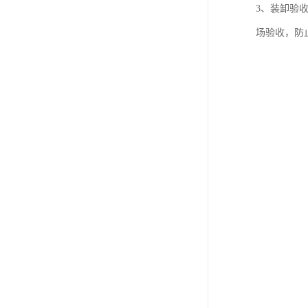
3、装卸验
场验收，防