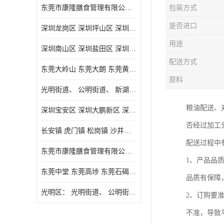
东莞市康隆膳食管理有限公司主要经营蔬菜配送 东莞食堂承包 光明蔬菜配送 深圳市食堂承包 深圳市蔬菜配送等业务 欢迎咨询了解
包装方式
是否进口
深圳龙岗区 深圳坪山区 深圳光明区 深圳龙华区
用途
深圳南山区 深圳盐田区 深圳福田区 深圳罗湖区 深圳龙岗区
配送方式
东莞大岭山 东莞大朗 东莞黄江 东莞樟木头 蔬菜配送
原料
光明街道、 公明街道、 新湖街道、
粮油配送、
深圳宝安区 深圳大鹏新区 深圳特别合作区
否经过加工
长安镇 虎门镇 松岗镇 沙井镇 公明镇 莞城街道 南城街道 东城街道 万江街道 石碣镇 石龙镇 茶山镇 石排镇 企石镇 横沥镇
配送过程中
东莞市康隆膳食管理有限公司 长安蔬菜配送 虎门蔬菜配送 大岭山蔬菜配送
1、产品品
东莞中堂 东莞高埗 东莞石碣 东莞望牛墩 东莞洪梅 东莞道滘 东莞石龙镇 东莞石排镇
品质有保障
光明区： 光明街道、 公明街道、 新湖街道、 凤凰街道、 玉塘街道、 马田街道
2、订购要
不准，导致