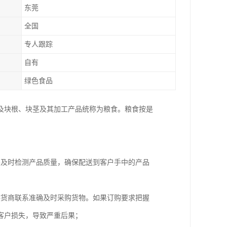
东莞
全国
专人跟踪
自有
绿色食品
及块根、块茎及其加工产品统称为粮食。粮食按是
要及时检测产品质量，确保配送到客户手中的产品
供货商联系准确及时采购货物。如果订购要求把握
客户损失，导致严重后果；