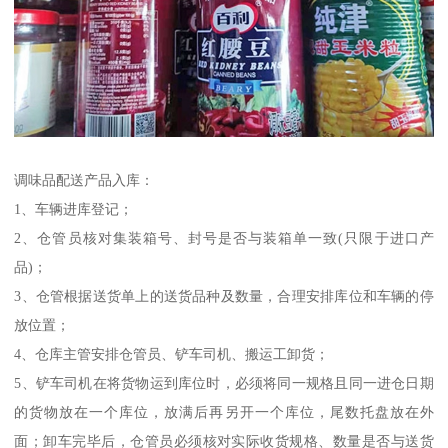
调味品配送产品入库：
1、车辆进库登记；
2、仓管员核对集装箱号、封号是否与装箱单一致(只限于进口产
品)；
3、仓管根据送货单上的送货品种及数量，合理安排库位和车辆的停
放位置；
4、仓库主管安排仓管员、铲车司机、搬运工卸货；
5、铲车司机在将货物运到库位时，必须将同一规格且同一进仓日期
的货物放在一个库位，放满后再另开一个库位，尾数托盘放在外
面；卸车完毕后，仓管员必须核对实际收货规格、数量是否与送货