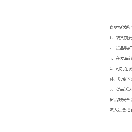
食材配送的
1、装货前
2、货品装
3、在发车
4、司机在
路，以便下
5、货品送
货品的安全
流人员要把