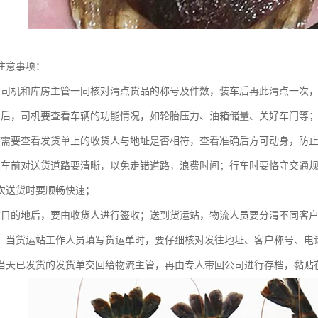
注意事项：
要司机和库房主管一同核对清点货品的称号及件数，装车后再此清点一次
好后，司机要查看车辆的功能情况，如轮胎压力、油箱储量、关好车门等
前需要查看发货单上的收货人与地址是否相符，查看准确后方可动身，防
发车前对送货道路要清晰，以免走错道路，浪费时间；行车时要恪守交通
次送货时要顺畅快速；
达目的地后，要由收货人进行签收；送到货运站，物流人员要分清不同客
；当货运站工作人员填写货运单时，要仔细核对发往地址、客户称号、电
当天已发货的发货单交回给物流主管，再由专人带回公司进行存档，黏贴