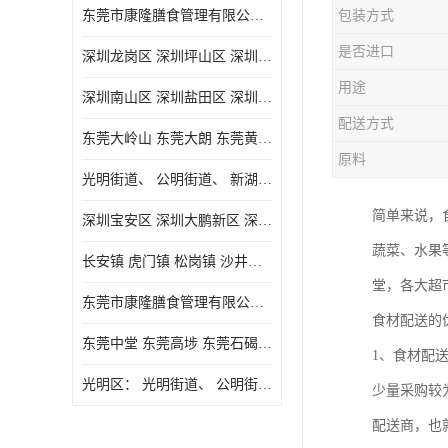
东莞市康隆膳食管理有限公司主要经营蔬菜配送 东莞食堂承包 光明蔬菜配送 深圳市食堂承包 深圳市蔬菜配送等业务 欢迎咨询了解
包装方式
是否进口
深圳龙岗区 深圳坪山区 深圳光明区 深圳龙华区
用途
深圳南山区 深圳盐田区 深圳福田区 深圳罗湖区 深圳龙岗区
配送方式
东莞大岭山 东莞大朗 东莞黄江 东莞樟木头 蔬菜配送
原料
光明街道、 公明街道、 新湖街道、
简单来说，
深圳宝安区 深圳大鹏新区 深圳特别合作区
蔬菜、水果
长安镇 虎门镇 松岗镇 沙井镇 公明镇 莞城街道 南城街道 东城街道 万江街道 石碣镇 石龙镇 茶山镇 石排镇 企石镇 横沥镇
堂，各大超
东莞市康隆膳食管理有限公司 长安蔬菜配送 虎门蔬菜配送 大岭山蔬菜配送
食材配送的
东莞中堂 东莞高埗 东莞石碣 东莞望牛墩 东莞洪梅 东莞道滘 东莞石龙镇 东莞石排镇
1、食材配
光明区： 光明街道、 公明街道、 新湖街道、 凤凰街道、 玉塘街道、 马田街道
少量采购较
配送商，也