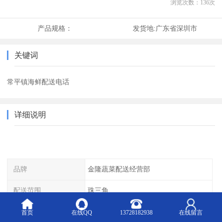
浏览次数：
136
次
产品规格：
发货地:
广东省深圳市
关键词
常平镇海鲜配送电话
详细说明
品牌
金隆蔬菜配送经营部
配送范围
珠三角
包装方式
食用农产品
首页
在线QQ
13728182938
在线留言