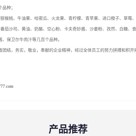
个品种；
：猕猴桃、牛油果、哈密瓜、火龙果、青柠檬、青苹果、进口橙子、草莓
：番茄沙司、黄油、奶酪、空心粉、卡夫奇妙酱、沙姜粉、孜然、白糖、
酱、保卫尔牛肉汁等几百个品种。
着团结，务实，敬业，奉献的企业精神，经过全体员工的努力拼搏和积开
777.com
产品推荐