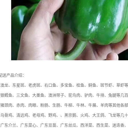
配送产品介绍：
：澳龙、东星斑、老虎斑、右口鱼、多宝鱼、桂鱼、鲟鱼、斑节虾、草虾
：银鳕鱼、三文鱼、大墨鱼、澳洲带子、驼鸟肉、驴肉、牛排、兔腿等几
：猪颈肉、赤肉、肉眼、粉肠、生肠、牛柳、牛林、牛展、羊肉等其他各
：乌骨鸡、清远鸡、老母鸡、野鸡、、黑宗鹅、火鸡、大王鸽、飞龙等几
：广东介兰、广东菜心、广东豆苗、广东丝瓜、西洋菜、西生菜、迷迭香