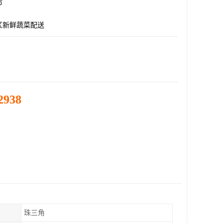
市
区新鲜蔬菜配送
2938
珠三角