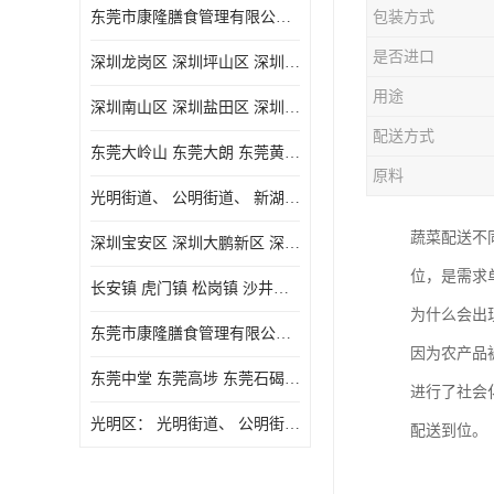
东莞市康隆膳食管理有限公司主要经营蔬菜配送 东莞食堂承包 光明蔬菜配送 深圳市食堂承包 深圳市蔬菜配送等业务 欢迎咨询了解
包装方式
是否进口
深圳龙岗区 深圳坪山区 深圳光明区 深圳龙华区
用途
深圳南山区 深圳盐田区 深圳福田区 深圳罗湖区 深圳龙岗区
配送方式
东莞大岭山 东莞大朗 东莞黄江 东莞樟木头 蔬菜配送
原料
光明街道、 公明街道、 新湖街道、
蔬菜配送不
深圳宝安区 深圳大鹏新区 深圳特别合作区
位，是需求
长安镇 虎门镇 松岗镇 沙井镇 公明镇 莞城街道 南城街道 东城街道 万江街道 石碣镇 石龙镇 茶山镇 石排镇 企石镇 横沥镇
为什么会出
东莞市康隆膳食管理有限公司 长安蔬菜配送 虎门蔬菜配送 大岭山蔬菜配送
因为农产品
东莞中堂 东莞高埗 东莞石碣 东莞望牛墩 东莞洪梅 东莞道滘 东莞石龙镇 东莞石排镇
进行了社会
光明区： 光明街道、 公明街道、 新湖街道、 凤凰街道、 玉塘街道、 马田街道
配送到位。