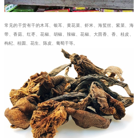
常见的干货有干的木耳、银耳、黄花菜、虾米、海蜇丝、紫菜、海
带、香菇、红枣、花椒、胡椒、辣椒、花椒、大茴香、香、桂皮、
枸杞、桂圆、花生、陈皮、葡萄干等。