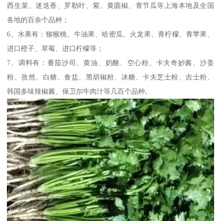
西生菜、迷迭香、罗勒叶、紫、黄圆椒、青节瓜等上海本地及全国
各地的百余个品种；
6、水果有：猕猴桃、牛油果、哈密瓜、火龙果、青柠檬、青苹果、
进口橙子、草莓、进口柠檬等；
7、调料有：番茄沙司、黄油、奶酪、空心粉、卡夫奇妙酱、沙姜
粉、孜然、白糖、食盐、黑胡椒粉、冰糖、卡夫芝士粉、吉士粉、
韩国多味辣椒酱、保卫尔牛肉汁等几百个品种。