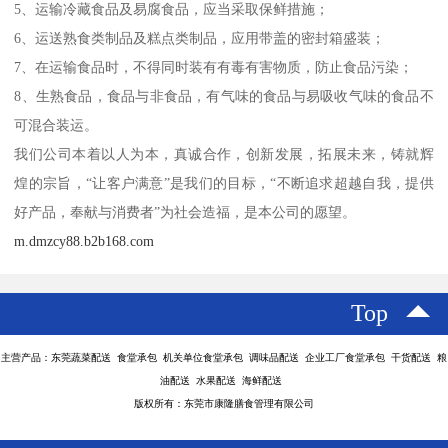
5、运输冷藏食品及易腐食品，应当采取保鲜措施；
6、运送熟食类制品及糕点类制品，应用带盖的密封箱盛装；
7、在运输食品时，不得同时装有有毒有害物质，防止食品污染；
8、生熟食品，食品与非食品，有气味的食品与易吸收气味的食品不
可混合装运。
我们公司本着以人为本，真诚合作，创新发展，拓展未来，铸就辉
煌的宗旨，“让客户满意”是我们的目标，“不断追求超越自我，提供
好产品，奉献与消费者”为社会造福，是本公司的愿望。
m.dmzcy88.b2b168.com
Top
主营产品：东莞蔬菜配送 食堂承包 机关单位食堂承包 调味品配送 企业工厂食堂承包 干货配送 粮
油配送 水果配送 海鲜配送
版权所有：东莞市康隆膳食管理有限公司