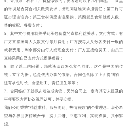
4、采用第二种在工厂食堂做饭的，要考虑到以下几个问题。、食堂
的环境是否符合相关政策要求，出现问题谁来承担责任；第二许可
证办理由谁办；第三食材供应由谁采购，第四就是食堂就餐人数、
菜的标配、餐费支付；
5、其中支付费用就关乎到承包食堂的直接利益关系，支付方式：有
厂方直接按每人头数支付每月费用；厂方按每人头数各支付一般的
就餐费用，剩余部分由每人或现金支付；厂方直接给员工，由员工
直接采用自己支付方式提供餐费；
6、除了以上的问题，那就谈谈该怎么立合同吧，这个是中国的传
统，立字为据，也是依法办事的依据。合同包含除了上面提到的，
还有承包时长、食堂用工、责任卫生等等；
7、合同签好了就标志着达成协议，另外合同上一定有其它未提及的
事项要双方再协议视同认可，并要立据。
我们公司秉乘"精益求精、服务周到、热情有效"的企业理念。衷心希
望与各界朋友精诚合作，携手共进、互惠互利、实现双赢、共创辉
煌。