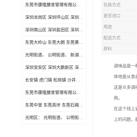
东莞市康隆膳食管理有限公司主要经营蔬菜配送 东莞食堂承包 光明蔬菜配送 深圳市食堂承包 深圳市蔬菜配送等业务 欢迎咨询了解
包装方式
是否进口
深圳龙岗区 深圳坪山区 深圳光明区 深圳龙华区
用途
深圳南山区 深圳盐田区 深圳福田区 深圳罗湖区 深圳龙岗区
配送方式
东莞大岭山 东莞大朗 东莞黄江 东莞樟木头 蔬菜配送
原料
光明街道、 公明街道、 新湖街道、
调味品是一
深圳宝安区 深圳大鹏新区 深圳特别合作区
体地是从食
长安镇 虎门镇 松岗镇 沙井镇 公明镇 莞城街道 南城街道 东城街道 万江街道 石碣镇 石龙镇 茶山镇 石排镇 企石镇 横沥镇
这是众多调
东莞市康隆膳食管理有限公司 长安蔬菜配送 虎门蔬菜配送 大岭山蔬菜配送
用。
东莞中堂 东莞高埗 东莞石碣 东莞望牛墩 东莞洪梅 东莞道滘 东莞石龙镇 东莞石排镇
在这个线上
光明区： 光明街道、 公明街道、 新湖街道、 凤凰街道、 玉塘街道、 马田街道
上的问题，