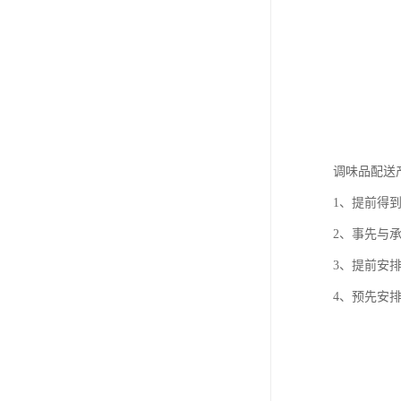
调味品配送
1、提前得
2、事先与
3、提前安
4、预先安