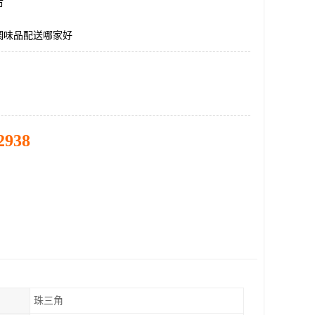
市
调味品配送哪家好
2938
珠三角