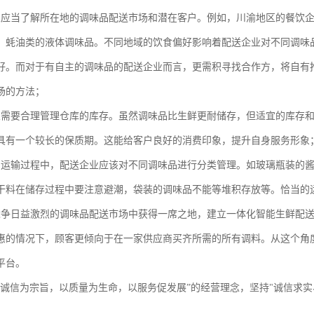
业应当了解所在地的调味品配送市场和潜在客户。例如，川渝地区的餐饮
、蚝油类的液体调味品。不同地域的饮食偏好影响着配送企业对不同调味
好。而对于有自主的调味品的配送企业而言，更需积寻找合作方，将自有
场的方法；
业需要合理管理仓库的库存。虽然调味品比生鲜更耐储存，但适宜的库存
具有一个较长的保质期。这能给客户良好的消费印象，提升自身服务形象
和运输过程中，配送企业应该对不同调味品进行分类管理。如玻璃瓶装的
干料在储存过程中要注意避潮，袋装的调味品不能等堆积存放等。恰当的
竞争日益激烈的调味品配送市场中获得一席之地，建立一体化智能生鲜配
惠的情况下，顾客更倾向于在一家供应商买齐所需的所有调料。从这个角
平台。
以诚信为宗旨，以质量为生命，以服务促发展”的经营理念，坚持"诚信求