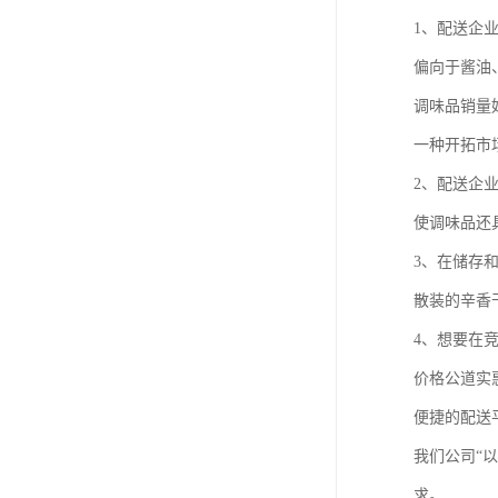
1、配送企
偏向于酱油
调味品销量
一种开拓市
2、配送企
使调味品还
3、在储存
散装的辛香
4、想要在
价格公道实
便捷的配送
我们公司“
求。