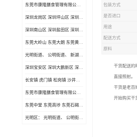
东莞市康隆膳食管理有限公司主要经营蔬菜配送 东莞食堂承包 光明蔬菜配送 深圳市食堂承包 深圳市蔬菜配送等业务 欢迎咨询了解
包装方式
是否进口
深圳龙岗区 深圳坪山区 深圳光明区 深圳龙华区
用途
深圳南山区 深圳盐田区 深圳福田区 深圳罗湖区 深圳龙岗区
配送方式
东莞大岭山 东莞大朗 东莞黄江 东莞樟木头 蔬菜配送
原料
光明街道、 公明街道、 新湖街道、
干货配送的
深圳宝安区 深圳大鹏新区 深圳特别合作区
直接照射。
长安镇 虎门镇 松岗镇 沙井镇 公明镇 莞城街道 南城街道 东城街道 万江街道 石碣镇 石龙镇 茶山镇 石排镇 企石镇 横沥镇
干货是老百
东莞市康隆膳食管理有限公司 长安蔬菜配送 虎门蔬菜配送 大岭山蔬菜配送
开始购买干
东莞中堂 东莞高埗 东莞石碣 东莞望牛墩 东莞洪梅 东莞道滘 东莞石龙镇 东莞石排镇
光明区： 光明街道、 公明街道、 新湖街道、 凤凰街道、 玉塘街道、 马田街道