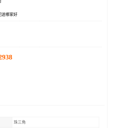
市
配送哪家好
2938
珠三角