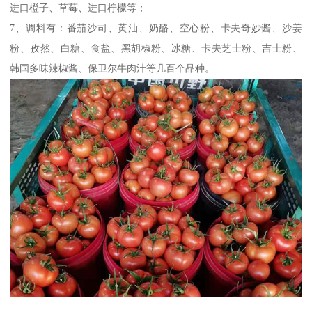
进口橙子、草莓、进口柠檬等；
7、调料有：番茄沙司、黄油、奶酪、空心粉、卡夫奇妙酱、沙姜
粉、孜然、白糖、食盐、黑胡椒粉、冰糖、卡夫芝士粉、吉士粉、
韩国多味辣椒酱、保卫尔牛肉汁等几百个品种。