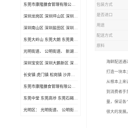
东莞市康隆膳食管理有限公司主要经营蔬菜配送 东莞食堂承包 光明蔬菜配送 深圳市食堂承包 深圳市蔬菜配送等业务 欢迎咨询了解
包装方式
是否进口
深圳龙岗区 深圳坪山区 深圳光明区 深圳龙华区
用途
深圳南山区 深圳盐田区 深圳福田区 深圳罗湖区 深圳龙岗区
配送方式
东莞大岭山 东莞大朗 东莞黄江 东莞樟木头 蔬菜配送
原料
光明街道、 公明街道、 新湖街道、
海鲜配送通
深圳宝安区 深圳大鹏新区 深圳特别合作区
打造一块本
长安镇 虎门镇 松岗镇 沙井镇 公明镇 莞城街道 南城街道 东城街道 万江街道 石碣镇 石龙镇 茶山镇 石排镇 企石镇 横沥镇
从根本上来
东莞市康隆膳食管理有限公司 长安蔬菜配送 虎门蔬菜配送 大岭山蔬菜配送
到消费者手
东莞中堂 东莞高埗 东莞石碣 东莞望牛墩 东莞洪梅 东莞道滘 东莞石龙镇 东莞石排镇
量，保证各
光明区： 光明街道、 公明街道、 新湖街道、 凤凰街道、 玉塘街道、 马田街道
很大的发展