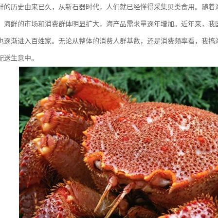
鲜的历史由来已久，从新石器时代，人们就已经懂得采集贝类食用。随着
，海鲜的市场和消费群体明显扩大，海产品需求量逐年增加。近年来，我
也逐渐进入百姓家。无论从整体的消费人群基数，还是消费频率看，我搞
配送生意中。