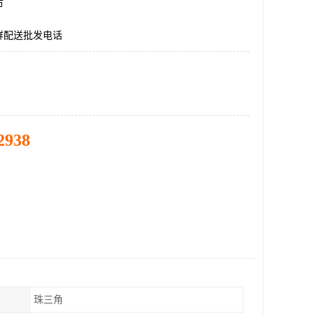
市
鲜配送批发电话
2938
珠三角