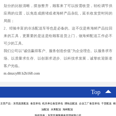
划分的比较清晰，摆放整齐，顾客来了可以按需收货，轻松调节供
应商的位置，以免造成拥堵或者海鲜产品杂乱，延长收发货时间的
局面；
2、经验丰富的冷冻配送车等也是必备的。这不仅是将海鲜产品拉回
来的工具，更重要的是这是给顾客送货上门，做海鲜配送工作必不
可少的工具。
我们公司以“诚信赢得客户、服务创造价值”为企业理念。以服务求市
场、以质量求生存、以创新求进步、以科技求发展，诚挚欢迎新老
客户光临。
m.dmzcy88.b2b168.com
Top
主营产品：东莞蔬菜配送 食堂承包 机关单位食堂承包 调味品配送 企业工厂食堂承包 干货配送 粮
油配送 水果配送 海鲜配送
版权所有：东莞市康隆膳食管理有限公司