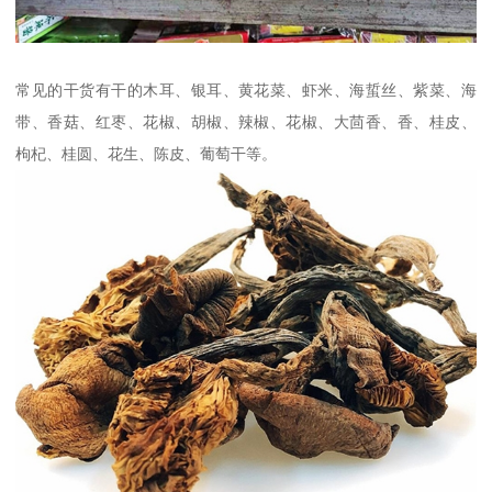
常见的干货有干的木耳、银耳、黄花菜、虾米、海蜇丝、紫菜、海
带、香菇、红枣、花椒、胡椒、辣椒、花椒、大茴香、香、桂皮、
枸杞、桂圆、花生、陈皮、葡萄干等。