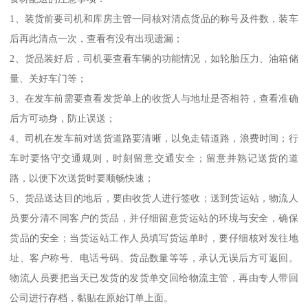
1、装货前要司机和库房主管一同核对清点货品的称号及件数，装车
后再此清点一次，查看有没有出现遗漏；
2、货品装好后，司机要查看车辆的功能情况，如轮胎压力、油箱储
量、关好车门等；
3、在发车前需要查看发货单上的收货人与地址是否相符，查看准确
后方可动身，防止误送；
4、司机在发车前对送货道路要清晰，以免走错道路，浪费时间；行
车时要恪守交通规则，时刻留意交通安全；留意并熟记送货的道
路，以便下次送货时要顺畅快速；
5、货品送达目的地后，要由收货人进行签收；送到货运站，物流人
员要分清不同客户的货品，并仔细留意货运站的环境与安全，确保
货品的安全；当货运站工作人员填写货运单时，要仔细核对发往地
址、客户称号、电话号码、货品数量等等，承认无误后方可返回。
物流人员要把当天已发货的发货单交回给物流主管，再由专人带回
公司进行存档，黏贴在原始订单上面。