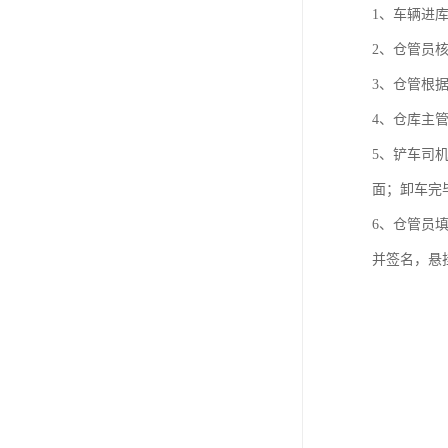
1、车辆进
2、仓管员
3、仓管根
4、仓库主
5、铲车司
面；卸车完
6、仓管员
并签名，悬