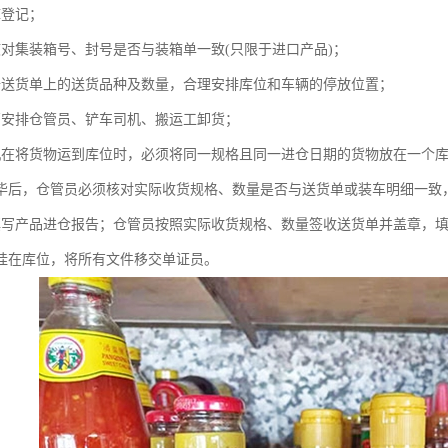
库登记；
核对集装箱号、封号是否与装箱单一致(只限于进口产品)；
据送货单上的送货品种及数量，合理安排库位和车辆的停放位置；
管安排仓管员、铲车司机、搬运工卸货；
机在将货物运到库位时，必须将同一规格且同一进仓日期的货物放在一个
毕后，仓管员必须核对实际收货规格、数量是否与送货单或装车明细一致
填写产品进仓报告；仓管员按照实际收货规格、数量签收送货单并盖章，
挂在库位，将所有文件移交单证员。