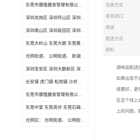
东莞市康隆膳食管理有限公司主要经营蔬菜配送 东莞食堂承包 光明蔬菜配送 深圳市食堂承包 深圳市蔬菜配送等业务 欢迎咨询了解
包装方式
是否进口
深圳龙岗区 深圳坪山区 深圳光明区 深圳龙华区
用途
深圳南山区 深圳盐田区 深圳福田区 深圳罗湖区 深圳龙岗区
配送方式
东莞大岭山 东莞大朗 东莞黄江 东莞樟木头 蔬菜配送
原料
光明街道、 公明街道、 新湖街道、
调味品配送
深圳宝安区 深圳大鹏新区 深圳特别合作区
如果出现不
长安镇 虎门镇 松岗镇 沙井镇 公明镇 莞城街道 南城街道 东城街道 万江街道 石碣镇 石龙镇 茶山镇 石排镇 企石镇 横沥镇
境要好，避
东莞市康隆膳食管理有限公司 长安蔬菜配送 虎门蔬菜配送 大岭山蔬菜配送
在这个线上
东莞中堂 东莞高埗 东莞石碣 东莞望牛墩 东莞洪梅 东莞道滘 东莞石龙镇 东莞石排镇
上的问题，
光明区： 光明街道、 公明街道、 新湖街道、 凤凰街道、 玉塘街道、 马田街道