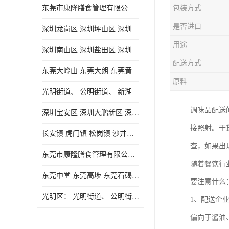
东莞市康隆膳食管理有限公司主要经营蔬菜配送 东莞食堂承包 光明蔬菜配送 深圳市食堂承包 深圳市蔬菜配送等业务 欢迎咨询了解
包装方式
是否进口
深圳龙岗区 深圳坪山区 深圳光明区 深圳龙华区
用途
深圳南山区 深圳盐田区 深圳福田区 深圳罗湖区 深圳龙岗区
配送方式
东莞大岭山 东莞大朗 东莞黄江 东莞樟木头 蔬菜配送
原料
光明街道、 公明街道、 新湖街道、
调味品配送
深圳宝安区 深圳大鹏新区 深圳特别合作区
接照射。干
长安镇 虎门镇 松岗镇 沙井镇 公明镇 莞城街道 南城街道 东城街道 万江街道 石碣镇 石龙镇 茶山镇 石排镇 企石镇 横沥镇
查，如果出
东莞市康隆膳食管理有限公司 长安蔬菜配送 虎门蔬菜配送 大岭山蔬菜配送
随着餐饮行
东莞中堂 东莞高埗 东莞石碣 东莞望牛墩 东莞洪梅 东莞道滘 东莞石龙镇 东莞石排镇
要注意什么
光明区： 光明街道、 公明街道、 新湖街道、 凤凰街道、 玉塘街道、 马田街道
1、配送企
偏向于酱油