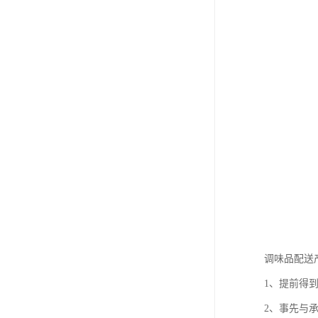
调味品配送
1、提前得
2、事先与