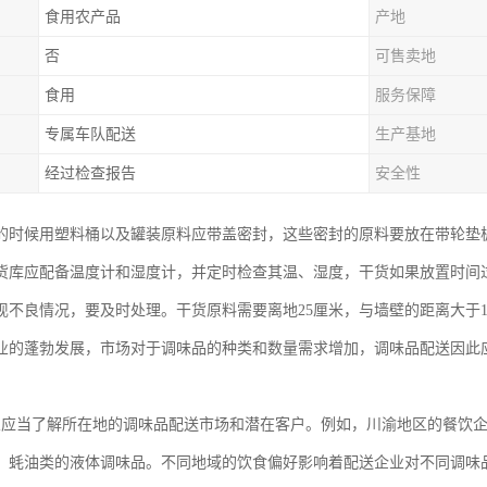
食用农产品
产地
否
可售卖地
食用
服务保障
专属车队配送
生产基地
经过检查报告
安全性
的时候用塑料桶以及罐装原料应带盖密封，这些密封的原料要放在带轮垫
货库应配备温度计和湿度计，并定时检查其温、湿度，干货如果放置时间
现不良情况，要及时处理。干货原料需要离地25厘米，与墙壁的距离大于
业的蓬勃发展，市场对于调味品的种类和数量需求增加，调味品配送因此
：
业应当了解所在地的调味品配送市场和潜在客户。例如，川渝地区的餐饮
、蚝油类的液体调味品。不同地域的饮食偏好影响着配送企业对不同调味