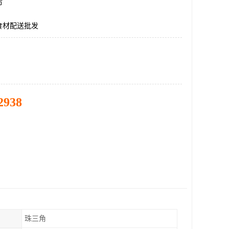
市
食材配送批发
2938
珠三角