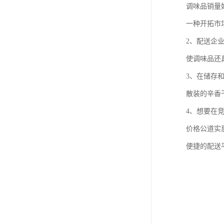
调味品销量
一种开拓市
2、配送企
使调味品还
3、在储存
散装的辛香
4、想要在
价格公道实
便捷的配送