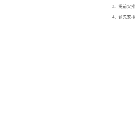
3、提前安
4、预先安