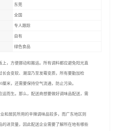
东莞
全国
专人跟踪
自有
绿色食品
板上，方便挪动和搬运。所有调料都应避免阳光直
过长会变软、潮湿乃至发霉变质，所有要勤加检
10厘米，还需要保持空气流通，防止污染。
应运而生。那么，配送商想要做好调味品配送，需
企业和居民所用的辛辣调味品较多，而广东地区则
品的进货量，因此配送企业需要了解所在地有哪些