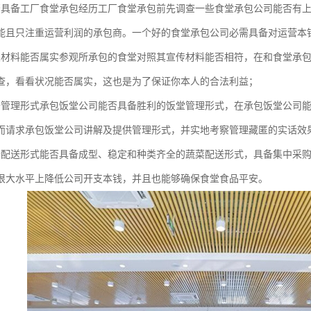
否具备工厂食堂承包经历工厂食堂承包前先调查一些食堂承包公司能否有
能且只注重运营利润的承包商。一个好的食堂承包公司必需具备对运营本
关材料能否属实参观所承包的食堂对照其宣传材料能否相符，在和食堂承
查，看看状况能否属实，这也是为了保证你本人的合法利益；
备管理形式承包饭堂公司能否具备胜利的饭堂管理形式，在承包饭堂公司
而请求承包饭堂公司讲解及提供管理形式，并实地考察管理藏匿的实话效
备配送形式能否具备成型、稳定和种类齐全的蔬菜配送形式，具备集中采
很大水平上降低公司开支本钱，并且也能够确保食堂食品平安。