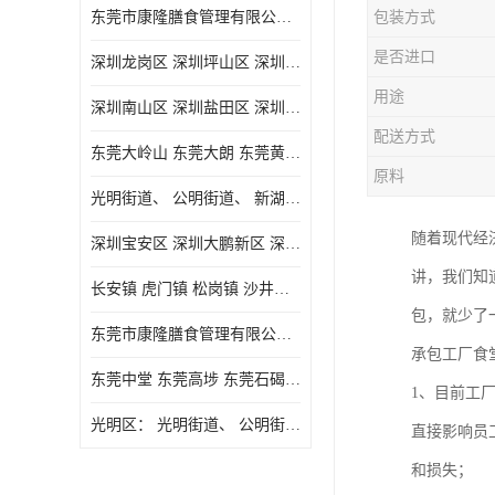
东莞市康隆膳食管理有限公司主要经营蔬菜配送 东莞食堂承包 光明蔬菜配送 深圳市食堂承包 深圳市蔬菜配送等业务 欢迎咨询了解
包装方式
是否进口
深圳龙岗区 深圳坪山区 深圳光明区 深圳龙华区
用途
深圳南山区 深圳盐田区 深圳福田区 深圳罗湖区 深圳龙岗区
配送方式
东莞大岭山 东莞大朗 东莞黄江 东莞樟木头 蔬菜配送
原料
光明街道、 公明街道、 新湖街道、
随着现代经
深圳宝安区 深圳大鹏新区 深圳特别合作区
讲，我们知
长安镇 虎门镇 松岗镇 沙井镇 公明镇 莞城街道 南城街道 东城街道 万江街道 石碣镇 石龙镇 茶山镇 石排镇 企石镇 横沥镇
包，就少了
东莞市康隆膳食管理有限公司 长安蔬菜配送 虎门蔬菜配送 大岭山蔬菜配送
承包工厂食
东莞中堂 东莞高埗 东莞石碣 东莞望牛墩 东莞洪梅 东莞道滘 东莞石龙镇 东莞石排镇
1、目前工
光明区： 光明街道、 公明街道、 新湖街道、 凤凰街道、 玉塘街道、 马田街道
直接影响员
和损失；