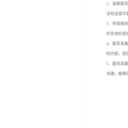
2、调查能
没有运营才
3、参观相
好实地的调
4、能否具
的内容，因
5、能否具
关键，能够