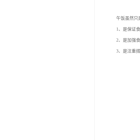
午饭虽然只
1、是保证
2、是加强
3、是注重