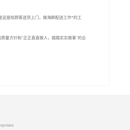
是这是给顾客送货上门，做海鲜配送工作*的工
的质量方针和“正正直直做人，踏踏实实做事”的企
erprises