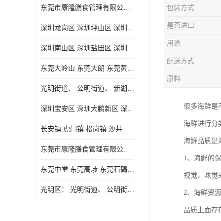
东莞市康隆膳食管理有限公司主要经营蔬菜配送 东莞食堂承包 光明蔬菜配送 深圳市食堂承包 深圳市蔬菜配送等业务 欢迎咨询了解
包装方式
是否进口
深圳龙岗区 深圳坪山区 深圳光明区 深圳龙华区
用途
深圳南山区 深圳盐田区 深圳福田区 深圳罗湖区 深圳龙岗区
配送方式
东莞大岭山 东莞大朗 东莞黄江 东莞樟木头 蔬菜配送
原料
光明街道、 公明街道、 新湖街道、
很多海鲜是
深圳宝安区 深圳大鹏新区 深圳特别合作区
海鲜进行分
长安镇 虎门镇 松岗镇 沙井镇 公明镇 莞城街道 南城街道 东城街道 万江街道 石碣镇 石龙镇 茶山镇 石排镇 企石镇 横沥镇
海鲜品质是
东莞市康隆膳食管理有限公司 长安蔬菜配送 虎门蔬菜配送 大岭山蔬菜配送
1、海鲜的
东莞中堂 东莞高埗 东莞石碣 东莞望牛墩 东莞洪梅 东莞道滘 东莞石龙镇 东莞石排镇
视觉、味觉
光明区： 光明街道、 公明街道、 新湖街道、 凤凰街道、 玉塘街道、 马田街道
2、海鲜资
品质上面存