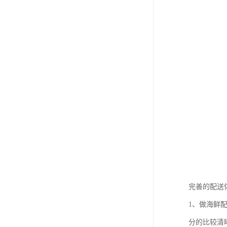
完善的配送
1、做海鲜
分的比较清