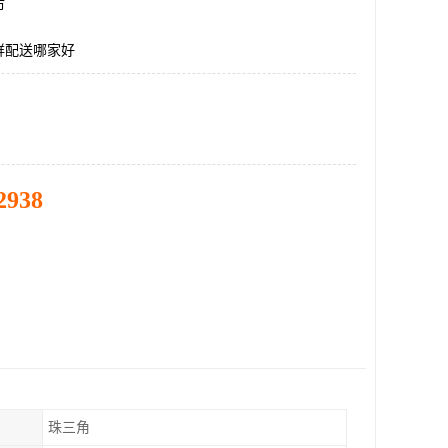
市
鲜配送哪家好
2938
珠三角