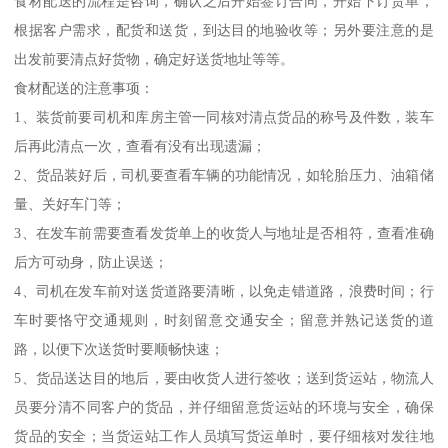
食材配送的流程是咨询，确认之后开始签订合同，开始下订货单，
根据客户需求，配货和送货，到达目的地验收等；另外要注意的是
出发前要清点好货物，确定好送货地址等等。
食材配送的注意事项：
1、装货前要司机和库房主管一同核对清点货品的称号及件数，装车
后再此清点一次，查看有没有出现遗漏；
2、货品装好后，司机要查看车辆的功能情况，如轮胎压力、油箱储
量、关好车门等；
3、在发车前需要查看发货单上的收货人与地址是否相符，查看准确
后方可动身，防止误送；
4、司机在发车前对送货道路要清晰，以免走错道路，浪费时间；行
车时要恪守交通规则，时刻留意交通安全；留意并熟记送货的道
路，以便下次送货时要顺畅快速；
5、货品送达目的地后，要由收货人进行签收；送到货运站，物流人
员要分清不同客户的货品，并仔细留意货运站的环境与安全，确保
货品的安全；当货运站工作人员填写货运单时，要仔细核对发往地