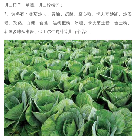
进口橙子、草莓、进口柠檬等；
7、调料有：番茄沙司、黄油、奶酪、空心粉、卡夫奇妙酱、沙姜
粉、孜然、白糖、食盐、黑胡椒粉、冰糖、卡夫芝士粉、吉士粉、
韩国多味辣椒酱、保卫尔牛肉汁等几百个品种。