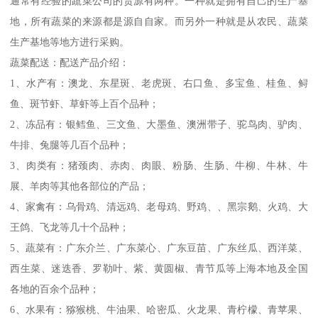
通常有经验的蔬菜公司的货源有两种。一种就是拥有自己的生产基
地，所有蔬菜的来源都是源自自家。而另外一种就是从农民、蔬菜
生产基地等地方进行采购。
蔬菜配送：配送产品介绍：
1、水产有：澳龙、东星斑、老虎斑、右口鱼、多宝鱼、桂鱼、鲟
鱼、斑节虾、草虾等上百个品种；
2、冻品有：银鳕鱼、三文鱼、大墨鱼、澳洲带子、驼鸟肉、驴肉、
牛排、兔腿等几百个品种；
3、肉类有：猪颈肉、赤肉、肉眼、粉肠、生肠、牛柳、牛林、牛
展、羊肉等其他各部位的产品；
4、家禽有：乌骨鸡、清远鸡、老母鸡、野鸡、、黑宗鹅、火鸡、大
王鸽、飞龙等几十个品种；
5、蔬菜有：广东介兰、广东菜心、广东豆苗、广东丝瓜、西洋菜、
西生菜、迷迭香、罗勒叶、紫、黄圆椒、青节瓜等上海本地及全国
各地的百余个品种；
6、水果有：猕猴桃、牛油果、哈密瓜、火龙果、青柠檬、青苹果、