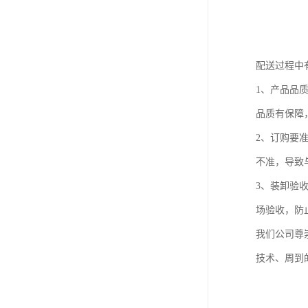
配送过程中
1、产品品
品质有保障
2、订购要
不准，导致
3、装卸验
场验收，防
我们公司尊
技术、周到