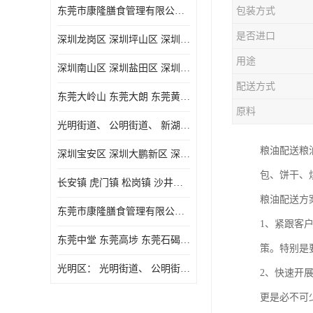
东莞市康隆膳食管理有限公司主要经营蔬菜配送 东莞食堂承包 光明蔬菜配送 深圳市食堂承包 深圳市蔬菜配送等业务 欢迎咨询了解
包装方式
是否进口
深圳龙岗区 深圳坪山区 深圳光明区 深圳龙华区
用途
深圳南山区 深圳盐田区 深圳福田区 深圳罗湖区 深圳龙岗区
配送方式
东莞大岭山 东莞大朗 东莞黄江 东莞樟木头 蔬菜配送
原料
光明街道、 公明街道、 新湖街道、
粮油配送粮
深圳宝安区 深圳大鹏新区 深圳特别合作区
包、饼干、
长安镇 虎门镇 松岗镇 沙井镇 公明镇 莞城街道 南城街道 东城街道 万江街道 石碣镇 石龙镇 茶山镇 石排镇 企石镇 横沥镇
粮油配送方
东莞市康隆膳食管理有限公司 长安蔬菜配送 虎门蔬菜配送 大岭山蔬菜配送
1、紧跟客
东莞中堂 东莞高埗 东莞石碣 东莞望牛墩 东莞洪梅 东莞道滘 东莞石龙镇 东莞石排镇
策。特别是
光明区： 光明街道、 公明街道、 新湖街道、 凤凰街道、 玉塘街道、 马田街道
2、快速开
更是必不可