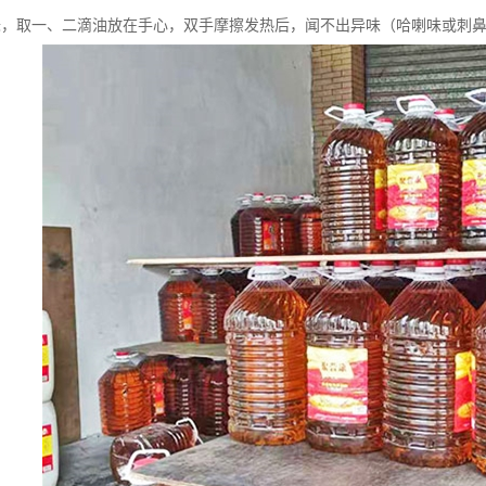
味，取一、二滴油放在手心，双手摩擦发热后，闻不出异味（哈喇味或刺