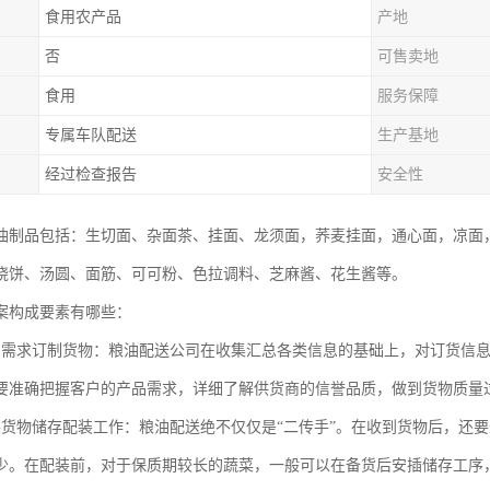
食用农产品
产地
否
可售卖地
食用
服务保障
专属车队配送
生产基地
经过检查报告
安全性
油制品包括：生切面、杂面茶、挂面、龙须面，荞麦挂面，通心面，凉面
烧饼、汤圆、面筋、可可粉、色拉调料、芝麻酱、花生酱等。
案构成要素有哪些：
户需求订制货物：粮油配送公司在收集汇总各类信息的基础上，对订货信
要准确把握客户的产品需求，详细了解供货商的信誉品质，做到货物质量
展货物储存配装工作：粮油配送绝不仅仅是“二传手”。在收到货物后，还
少。在配装前，对于保质期较长的蔬菜，一般可以在备货后安插储存工序