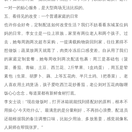
一对一的贴心服务，是大型商场无法比拟的。
五、看得见的改变：一个普通家庭的日常
也许你会好奇，定制配送如何改变生活？我们不妨看看东城某位妈
妈的日常。李女士是一位上班族，家里有两位老人和两个孩子。过
去，她每周跑两次超市采购，一提满载购物袋回到家，往往累得不
想做饭；蔬菜放两天就蔫了，肉类冷冻后口感变差。自从用了我们
的家庭定制套餐，她每周收到两次配送包裹：周三是基础包（菠
菜、番茄、青椒、土豆、西兰花、2斤苹果、1盒鸡蛋），周五是荤
素包（生菜、胡萝卜、藕、上等五花肉、半只土鸡、1把香菜）。老
人喜欢用土鸡煲汤，孩子爱吃西兰花炒番茄，老公则对五花肉咖喱
饭心心念念，每道菜都有新鲜食材打底。
李女士说：“现在做饭时，打开冰箱就能找到搭配好的原料，根本不
用操心‘今天吃什么’。最满意的是分量刚好，不再担心浪费。配送员
还能根据我的备注调整口味，比如少用油、多放葱姜，感觉就像私
人厨师在帮我张罗。”