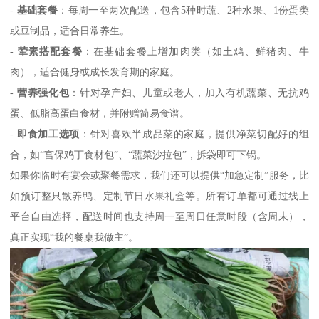
-
基础套餐
：每周一至两次配送，包含5种时蔬、2种水果、1份蛋类
或豆制品，适合日常养生。
-
荤素搭配套餐
：在基础套餐上增加肉类（如土鸡、鲜猪肉、牛
肉），适合健身或成长发育期的家庭。
-
营养强化包
：针对孕产妇、儿童或老人，加入有机蔬菜、无抗鸡
蛋、低脂高蛋白食材，并附赠简易食谱。
-
即食加工选项
：针对喜欢半成品菜的家庭，提供净菜切配好的组
合，如“宫保鸡丁食材包”、“蔬菜沙拉包”，拆袋即可下锅。
如果你临时有宴会或聚餐需求，我们还可以提供“加急定制”服务，比
如预订整只散养鸭、定制节日水果礼盒等。所有订单都可通过线上
平台自由选择，配送时间也支持周一至周日任意时段（含周末），
真正实现“我的餐桌我做主”。