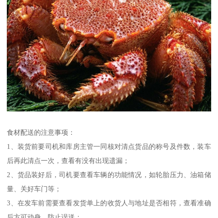
食材配送的注意事项：
1、装货前要司机和库房主管一同核对清点货品的称号及件数，装车
后再此清点一次，查看有没有出现遗漏；
2、货品装好后，司机要查看车辆的功能情况，如轮胎压力、油箱储
量、关好车门等；
3、在发车前需要查看发货单上的收货人与地址是否相符，查看准确
后方可动身，防止误送；