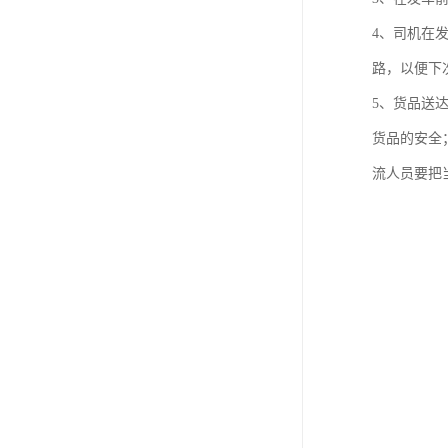
4、司机在
路，以便下
5、货品送
货品的安全
流人员要把