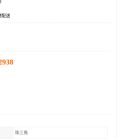
市
材配送
2938
珠三角