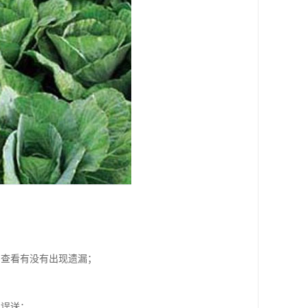
，查看有没有出现遗漏；
；
止误送；