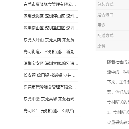
东莞市康隆膳食管理有限公司主要经营蔬菜配送 东莞食堂承包 光明蔬菜配送 深圳市食堂承包 深圳市蔬菜配送等业务 欢迎咨询了解
包装方式
是否进口
深圳龙岗区 深圳坪山区 深圳光明区 深圳龙华区
用途
深圳南山区 深圳盐田区 深圳福田区 深圳罗湖区 深圳龙岗区
配送方式
东莞大岭山 东莞大朗 东莞黄江 东莞樟木头 蔬菜配送
原料
光明街道、 公明街道、 新湖街道、
随着社会的
深圳宝安区 深圳大鹏新区 深圳特别合作区
流中的一种
长安镇 虎门镇 松岗镇 沙井镇 公明镇 莞城街道 南城街道 东城街道 万江街道 石碣镇 石龙镇 茶山镇 石排镇 企石镇 横沥镇
下来，工作
东莞市康隆膳食管理有限公司 长安蔬菜配送 虎门蔬菜配送 大岭山蔬菜配送
菜，他们从
东莞中堂 东莞高埗 东莞石碣 东莞望牛墩 东莞洪梅 东莞道滘 东莞石龙镇 东莞石排镇
食材配送的
光明区： 光明街道、 公明街道、 新湖街道、 凤凰街道、 玉塘街道、 马田街道
1、食材配
少量采购较