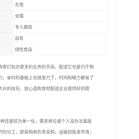
东莞
全国
专人跟踪
自有
绿色食品
商家们包办更多的业务的手段。配送它也是归于物
力，省时的基础上也就省力了，时间和精力都省了
大众的信任，放心选购食材配送企业提供好的蔬
品种还是较为单一化，需求单位或个人没办法直接
节的分工，即采购商负责采购，运输到批发市场；