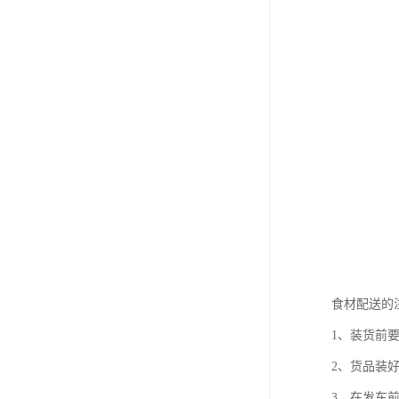
食材配送的
1、装货前
2、货品装
3、在发车