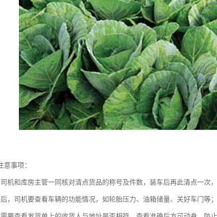
注意事项：
要司机和库房主管一同核对清点货品的称号及件数，装车后再此清点一次
好后，司机要查看车辆的功能情况，如轮胎压力、油箱储量、关好车门等
前需要查看发货单上的收货人与地址是否相符，查看准确后方可动身，防