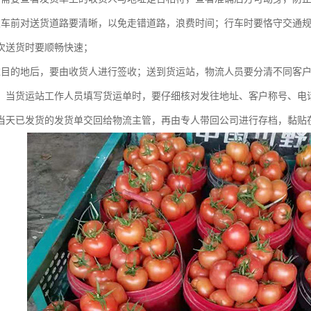
发车前对送货道路要清晰，以免走错道路，浪费时间；行车时要恪守交通
次送货时要顺畅快速；
达目的地后，要由收货人进行签收；送到货运站，物流人员要分清不同客
；当货运站工作人员填写货运单时，要仔细核对发往地址、客户称号、电
当天已发货的发货单交回给物流主管，再由专人带回公司进行存档，黏贴