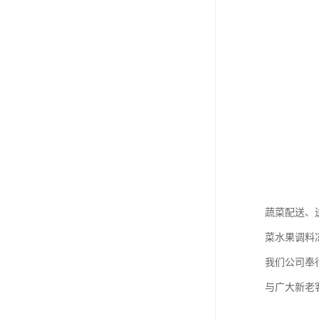
蔬菜配送、
菜水果调料
我们公司奉
与广大新老