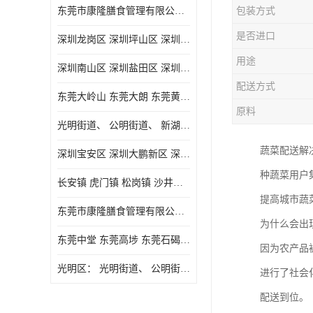
东莞市康隆膳食管理有限公司主要经营蔬菜配送 东莞食堂承包 光明蔬菜配送 深圳市食堂承包 深圳市蔬菜配送等业务 欢迎咨询了解
包装方式
是否进口
深圳龙岗区 深圳坪山区 深圳光明区 深圳龙华区
用途
深圳南山区 深圳盐田区 深圳福田区 深圳罗湖区 深圳龙岗区
配送方式
东莞大岭山 东莞大朗 东莞黄江 东莞樟木头 蔬菜配送
原料
光明街道、 公明街道、 新湖街道、
蔬菜配送解
深圳宝安区 深圳大鹏新区 深圳特别合作区
种蔬菜用户
长安镇 虎门镇 松岗镇 沙井镇 公明镇 莞城街道 南城街道 东城街道 万江街道 石碣镇 石龙镇 茶山镇 石排镇 企石镇 横沥镇
提高城市蔬
东莞市康隆膳食管理有限公司 长安蔬菜配送 虎门蔬菜配送 大岭山蔬菜配送
为什么会出
东莞中堂 东莞高埗 东莞石碣 东莞望牛墩 东莞洪梅 东莞道滘 东莞石龙镇 东莞石排镇
因为农产品
光明区： 光明街道、 公明街道、 新湖街道、 凤凰街道、 玉塘街道、 马田街道
进行了社会
配送到位。