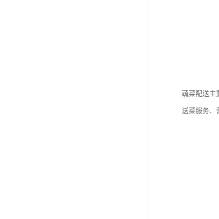
蔬菜配送主
送菜服务、