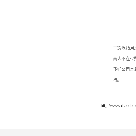
干货泛指用
商人不在少
我们公司本
持。
http://www.diaodao