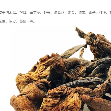
有干的木耳、银耳、黄花菜、虾米、海蜇丝、紫菜、海带、香菇、红枣、
花生、陈皮、葡萄干等。