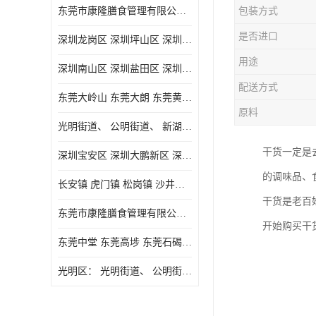
东莞市康隆膳食管理有限公司主要经营蔬菜配送 东莞食堂承包 光明蔬菜配送 深圳市食堂承包 深圳市蔬菜配送等业务 欢迎咨询了解
包装方式
是否进口
深圳龙岗区 深圳坪山区 深圳光明区 深圳龙华区
用途
深圳南山区 深圳盐田区 深圳福田区 深圳罗湖区 深圳龙岗区
配送方式
东莞大岭山 东莞大朗 东莞黄江 东莞樟木头 蔬菜配送
原料
光明街道、 公明街道、 新湖街道、
干货一定是
深圳宝安区 深圳大鹏新区 深圳特别合作区
的调味品、
长安镇 虎门镇 松岗镇 沙井镇 公明镇 莞城街道 南城街道 东城街道 万江街道 石碣镇 石龙镇 茶山镇 石排镇 企石镇 横沥镇
干货是老百
东莞市康隆膳食管理有限公司 长安蔬菜配送 虎门蔬菜配送 大岭山蔬菜配送
开始购买干
东莞中堂 东莞高埗 东莞石碣 东莞望牛墩 东莞洪梅 东莞道滘 东莞石龙镇 东莞石排镇
光明区： 光明街道、 公明街道、 新湖街道、 凤凰街道、 玉塘街道、 马田街道