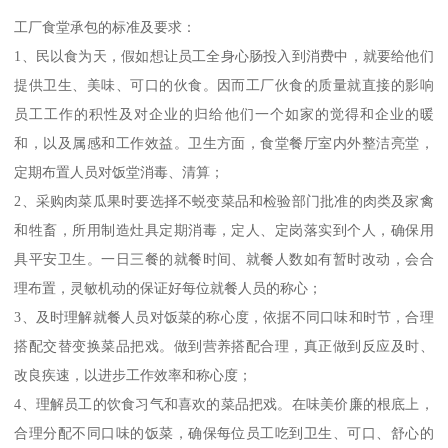
工厂食堂承包的标准及要求：
1、民以食为天，假如想让员工全身心肠投入到消费中，就要给他们
提供卫生、美味、可口的伙食。因而工厂伙食的质量就直接的影响
员工工作的积性及对企业的归给他们一个如家的觉得和企业的暖
和，以及属感和工作效益。卫生方面，食堂餐厅室内外整洁亮堂，
定期布置人员对饭堂消毒、清算；
2、采购肉菜瓜果时要选择不蜕变菜品和检验部门批准的肉类及家禽
和牲畜，所用制造灶具定期消毒，定人、定岗落实到个人，确保用
具平安卫生。一日三餐的就餐时间、就餐人数如有暂时改动，会合
理布置，灵敏机动的保证好每位就餐人员的称心；
3、及时理解就餐人员对饭菜的称心度，依据不同口味和时节，合理
搭配交替变换菜品把戏。做到营养搭配合理，真正做到反应及时、
改良疾速，以进步工作效率和称心度；
4、理解员工的饮食习气和喜欢的菜品把戏。在味美价廉的根底上，
合理分配不同口味的饭菜，确保每位员工吃到卫生、可口、舒心的