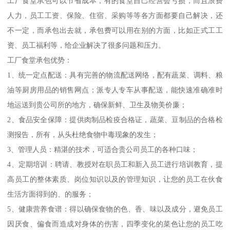
工厂食堂承包可以节省成本，有的食堂自己经营会亏损，而且浪费
人力，员工工资、保险、住宿、采购等等各方面都要自己解决，还
不一定，而承包出去就，承包费可以用在别的方面，比如正式工工
资、员工福利等，给企业解决了很多问题和压力。
工厂食堂承包优势：
1、统一定点配送：具有完善的物流配送网络，配有蔬菜、调料、粮
油等厨房用品的销售网点；派专人专车从事配送，能快速准确准时
地运送到贵公司所的地方，确保新鲜、卫生及物美价廉；
2、食品安全保障：提供肉制品检疫合格证，蔬菜、豆制品的合格检
测报告，所有，从头杜绝食物中毒现象的发生；
3、管理人员：精湛的技术，可适合贵公司员工的各种口味；
4、定期培训：聘请、教授对在职员工和新入员工进行培训教育，提
高员工的整体素质、岗位知识以及的管理知识，让您的员工在伙食
生活方面得到的、的服务；
5、健康营养食谱：得以确保食物的色、香、味以及成分，避免员工
因厌食、偏食而造成对身体的伤害，四季变化的菜色让您的员工吃