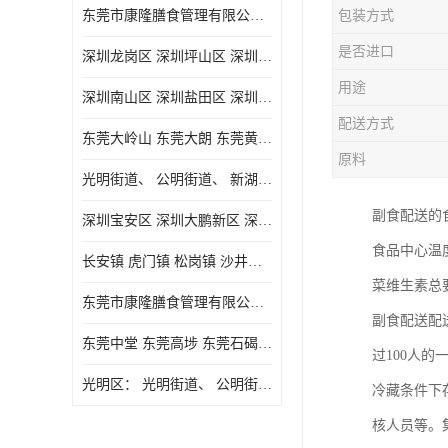
东莞市康隆膳食管理有限公司主要经营蔬菜配送 东莞食堂承包 光明蔬菜配送 深圳市食堂承包 深圳市蔬菜配送等业务 欢迎咨询了解
包装方式
是否进口
深圳龙岗区 深圳坪山区 深圳光明区 深圳龙华区
用途
深圳南山区 深圳盐田区 深圳福田区 深圳罗湖区 深圳龙岗区
配送方式
东莞大岭山 东莞大朗 东莞黄江 东莞樟木头 蔬菜配送
原料
光明街道、 公明街道、 新湖街道、
副食配送的
深圳宝安区 深圳大鹏新区 深圳特别合作区
食品中心温
长安镇 虎门镇 松岗镇 沙井镇 公明镇 莞城街道 南城街道 东城街道 万江街道 石碣镇 石龙镇 茶山镇 石排镇 企石镇 横沥镇
菜维生素总
东莞市康隆膳食管理有限公司 长安蔬菜配送 虎门蔬菜配送 大岭山蔬菜配送
副食配送配
东莞中堂 东莞高埗 东莞石碣 东莞望牛墩 东莞洪梅 东莞道滘 东莞石龙镇 东莞石排镇
过100人
光明区： 光明街道、 公明街道、 新湖街道、 凤凰街道、 玉塘街道、 马田街道
冷藏条件下
核人员等。