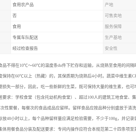
食用农产品
产地
否
可售卖地
食用
服务保障
专属车队配送
生产基地
经过检查报告
安全性
食品不得在10℃～60℃的温度条du件下贮存和运输，从烧熟至食用的间隔
度保持在60℃以上（热藏）的，其保质期为烧熟后4小时。蔬菜中维生素
要损失一部分，因此，吃一些新鲜的生菜，既可保持大量的维生素，也可
送要求：学校食堂（包含托幼机构食堂）、超过100人的建筑工地食堂、
的一次性聚餐，每餐次的食品成品应留样。留样食品应按品种分别盛放于清
存放48小时以上，每个品种留样量应满足检验需要，不少于100g，并记
集体用餐食品分装及配送要求：专间内操作应符合本规范第二十四条项至