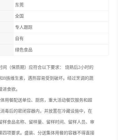
东莞
全国
专人跟踪
自有
绿色食品
时间（保质期）应符合以下要求： 烧熟后2小时的
C和B族维生素，遇热容易受到破坏。经过烹调的蔬
增进食欲。
集体用餐配送单位、厨房，重大活动餐饮服务和超
洗消毒后的密闭容器内，并放置在冷藏设施中，在
录留样食品名称、留样量、留样时间、留样人员、审
第四项要求。盛装、分送集体用餐的容器不得直接