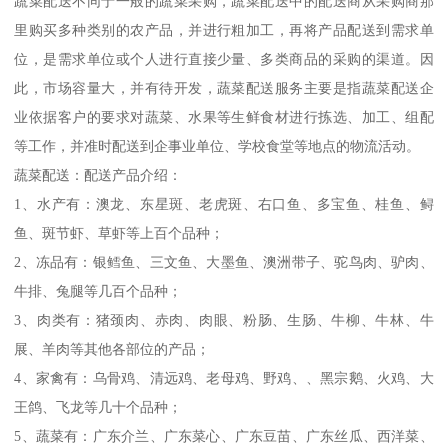
蔬菜配送不同于一般的蔬菜采购，蔬菜配送中的配送商从采购商那
里购买多种类别的农产品，并进行粗加工，再将产品配送到需求单
位，是需求单位或个人进行直接少量、多类商品的采购的渠道。因
此，市场容量大，并有待开发，蔬菜配送服务主要是指蔬菜配送企
业依据客户的要求对蔬菜、水果等生鲜食材进行拣选、加工、组配
等工作，并准时配送到企事业单位、学校食堂等地点的物流活动。
蔬菜配送：配送产品介绍：
1、水产有：澳龙、东星斑、老虎斑、右口鱼、多宝鱼、桂鱼、鲟
鱼、斑节虾、草虾等上百个品种；
2、冻品有：银鳕鱼、三文鱼、大墨鱼、澳洲带子、驼鸟肉、驴肉、
牛排、兔腿等几百个品种；
3、肉类有：猪颈肉、赤肉、肉眼、粉肠、生肠、牛柳、牛林、牛
展、羊肉等其他各部位的产品；
4、家禽有：乌骨鸡、清远鸡、老母鸡、野鸡、、黑宗鹅、火鸡、大
王鸽、飞龙等几十个品种；
5、蔬菜有：广东介兰、广东菜心、广东豆苗、广东丝瓜、西洋菜、