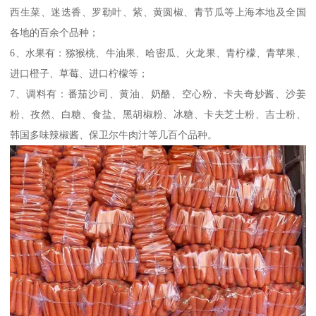
西生菜、迷迭香、罗勒叶、紫、黄圆椒、青节瓜等上海本地及全国
各地的百余个品种；
6、水果有：猕猴桃、牛油果、哈密瓜、火龙果、青柠檬、青苹果、
进口橙子、草莓、进口柠檬等；
7、调料有：番茄沙司、黄油、奶酪、空心粉、卡夫奇妙酱、沙姜
粉、孜然、白糖、食盐、黑胡椒粉、冰糖、卡夫芝士粉、吉士粉、
韩国多味辣椒酱、保卫尔牛肉汁等几百个品种。