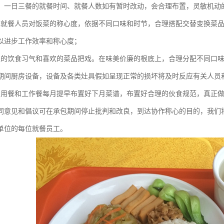
。一日三餐的就餐时间、就餐人数如有暂时改动，会合理布置，灵敏机动
解就餐人员对饭菜的称心度，依据不同口味和时节，合理搭配交替变换菜
以进步工作效率和称心度；
工的饮食习气和喜欢的菜品把戏。在味美价廉的根底上，合理分配不同口
期间厨房设备，设备及各类灶具假如呈现正常的损坏将及时反应有关人员
员用餐和工作餐每月提早布置好下月菜谱，布置好合理的伙食规范，真正
同意见和倡议可在承包期间停止批判和改良，到达协作称心的目的，我们
单位的每位就餐员工。