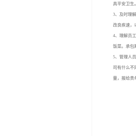
具平安卫生
3、及时理
改良疾速，
4、理解员
饭菜。承包
5、管理人
司有什么不
量，报给贵