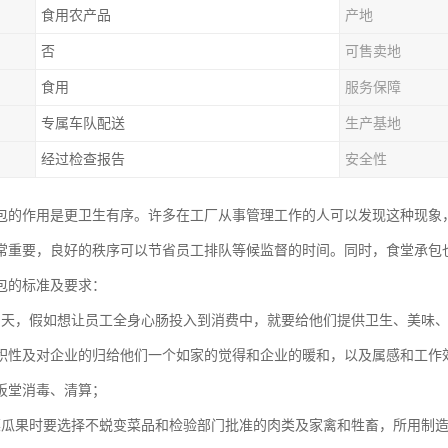
食用农产品
产地
否
可售卖地
食用
服务保障
专属车队配送
生产基地
经过检查报告
安全性
包的作用是更卫生有序。许多在工厂从事管理工作的人可以发现这种现象
常重要，良好的秩序可以节省员工排队等候监督的时间。同时，食堂承包
包的标准及要求：
为天，假如想让员工全身心肠投入到消费中，就要给他们提供卫生、美味
积性及对企业的归给他们一个如家的觉得和企业的暖和，以及属感和工作
饭堂消毒、清算；
菜瓜果时要选择不蜕变菜品和检验部门批准的肉类及家禽和牲畜，所用制