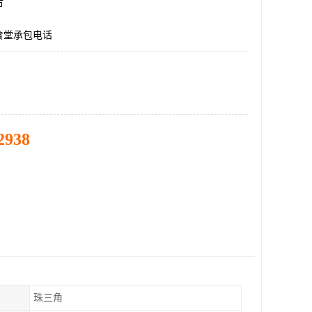
市
食堂承包电话
2938
珠三角