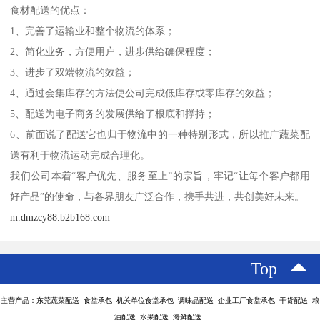
食材配送的优点：
1、完善了运输业和整个物流的体系；
2、简化业务，方便用户，进步供给确保程度；
3、进步了双端物流的效益；
4、通过会集库存的方法使公司完成低库存或零库存的效益；
5、配送为电子商务的发展供给了根底和撑持；
6、前面说了配送它也归于物流中的一种特别形式，所以推广蔬菜配
送有利于物流运动完成合理化。
我们公司本着“客户优先、服务至上”的宗旨，牢记“让每个客户都用
好产品”的使命，与各界朋友广泛合作，携手共进，共创美好未来。
m.dmzcy88.b2b168.com
Top
主营产品：东莞蔬菜配送 食堂承包 机关单位食堂承包 调味品配送 企业工厂食堂承包 干货配送 粮
油配送 水果配送 海鲜配送