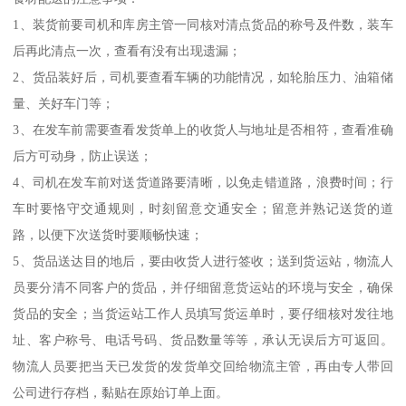
1、装货前要司机和库房主管一同核对清点货品的称号及件数，装车
后再此清点一次，查看有没有出现遗漏；
2、货品装好后，司机要查看车辆的功能情况，如轮胎压力、油箱储
量、关好车门等；
3、在发车前需要查看发货单上的收货人与地址是否相符，查看准确
后方可动身，防止误送；
4、司机在发车前对送货道路要清晰，以免走错道路，浪费时间；行
车时要恪守交通规则，时刻留意交通安全；留意并熟记送货的道
路，以便下次送货时要顺畅快速；
5、货品送达目的地后，要由收货人进行签收；送到货运站，物流人
员要分清不同客户的货品，并仔细留意货运站的环境与安全，确保
货品的安全；当货运站工作人员填写货运单时，要仔细核对发往地
址、客户称号、电话号码、货品数量等等，承认无误后方可返回。
物流人员要把当天已发货的发货单交回给物流主管，再由专人带回
公司进行存档，黏贴在原始订单上面。