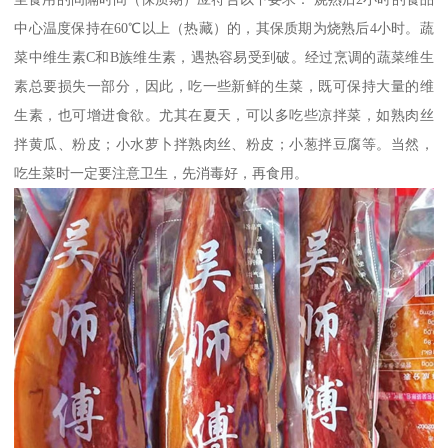
中心温度保持在60℃以上（热藏）的，其保质期为烧熟后4小时。蔬
菜中维生素C和B族维生素，遇热容易受到破。经过烹调的蔬菜维生
素总要损失一部分，因此，吃一些新鲜的生菜，既可保持大量的维
生素，也可增进食欲。尤其在夏天，可以多吃些凉拌菜，如熟肉丝
拌黄瓜、粉皮；小水萝卜拌熟肉丝、粉皮；小葱拌豆腐等。当然，
吃生菜时一定要注意卫生，先消毒好，再食用。