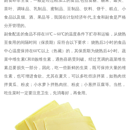
副食即非主食，一般是经过精加工的食品,包括食糖、糖果、罐头、
茶叶、调味品、乳制品、蜜制品、豆制品、饮料、饼干、糕点、小
食品以及烟、酒、果品等，我国在计划经济年代,主食和副食是严格
分开管理的。
副食配送的食品不得在10℃～60℃的温度条件下贮存和运输，从烧熟
至食用的间隔时间（保质期）应符合以下要求： 烧熟后2小时的食品
中心温度保持在60℃以上（热藏）的，其保质期为烧熟后4小时。蔬
菜中维生素C和B族维生素，遇热容易受到破。经过烹调的蔬菜维生
素总要损失一部分，因此，吃一些新鲜的生菜，既可保持大量的维
生素，也可增进食欲。尤其在夏天，可以多吃些凉拌菜，如熟肉丝
拌黄瓜、粉皮；小水萝卜拌熟肉丝、粉皮；小葱拌豆腐等。当然，
吃生菜时一定要注意卫生，先消毒好，再食用。