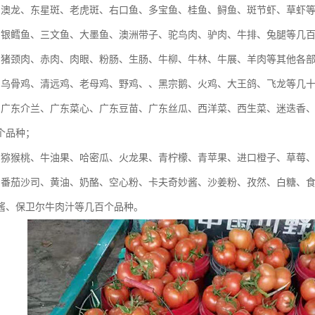
：澳龙、东星斑、老虎斑、右口鱼、多宝鱼、桂鱼、鲟鱼、斑节虾、草虾
：银鳕鱼、三文鱼、大墨鱼、澳洲带子、驼鸟肉、驴肉、牛排、兔腿等几
：猪颈肉、赤肉、肉眼、粉肠、生肠、牛柳、牛林、牛展、羊肉等其他各
：乌骨鸡、清远鸡、老母鸡、野鸡、、黑宗鹅、火鸡、大王鸽、飞龙等几
：广东介兰、广东菜心、广东豆苗、广东丝瓜、西洋菜、西生菜、迷迭香
个品种；
：猕猴桃、牛油果、哈密瓜、火龙果、青柠檬、青苹果、进口橙子、草莓
：番茄沙司、黄油、奶酪、空心粉、卡夫奇妙酱、沙姜粉、孜然、白糖、
酱、保卫尔牛肉汁等几百个品种。