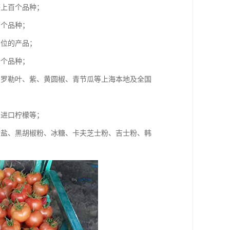
等上百个品种；
百个品种；
部位的产品；
十个品种；
、罗勒叶、紫、黄圆椒、青节瓜等上海本地及全国
、进口柠檬等；
食盐、黑胡椒粉、冰糖、卡夫芝士粉、吉士粉、韩