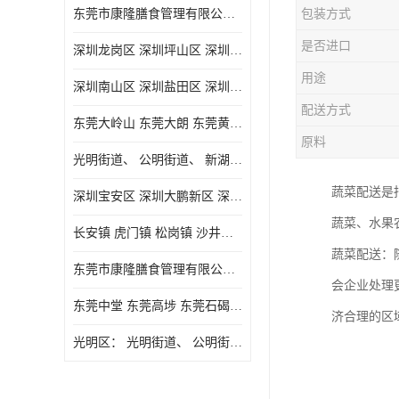
东莞市康隆膳食管理有限公司主要经营蔬菜配送 东莞食堂承包 光明蔬菜配送 深圳市食堂承包 深圳市蔬菜配送等业务 欢迎咨询了解
包装方式
是否进口
深圳龙岗区 深圳坪山区 深圳光明区 深圳龙华区
用途
深圳南山区 深圳盐田区 深圳福田区 深圳罗湖区 深圳龙岗区
配送方式
东莞大岭山 东莞大朗 东莞黄江 东莞樟木头 蔬菜配送
原料
光明街道、 公明街道、 新湖街道、
蔬菜配送是
深圳宝安区 深圳大鹏新区 深圳特别合作区
蔬菜、水果
长安镇 虎门镇 松岗镇 沙井镇 公明镇 莞城街道 南城街道 东城街道 万江街道 石碣镇 石龙镇 茶山镇 石排镇 企石镇 横沥镇
蔬菜配送：
东莞市康隆膳食管理有限公司 长安蔬菜配送 虎门蔬菜配送 大岭山蔬菜配送
会企业处理
东莞中堂 东莞高埗 东莞石碣 东莞望牛墩 东莞洪梅 东莞道滘 东莞石龙镇 东莞石排镇
济合理的区
光明区： 光明街道、 公明街道、 新湖街道、 凤凰街道、 玉塘街道、 马田街道