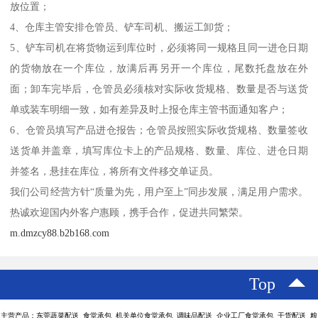
放位置；
4、仓库主管安排仓管员、铲车司机、搬运工卸货；
5、铲车司机在将货物运到库位时，必须将同一规格且同一进仓日期
的货物放在一个库位，放满后再另开一个库位，尾数托盘放在外
面；卸车完毕后，仓管员必须核对实际收货规格、数量是否与送货
单或装车明细一致，如有差异及时上报仓库主管书面通知客户；
6、仓管员填写产品进仓报告；仓管员按照实际收货规格、数量签收
送货单并盖章，填写库位卡上的产品规格、数量、库位、进仓日期
并签名，悬挂在库位，将所有文件移交单证员。
我们公司经营方针“质量为先，用户至上”同步发展，满足用户需求。
热诚欢迎国内外客户惠顾，携手合作，促进共同繁荣。
m.dmzcy88.b2b168.com
Top
主营产品：东莞蔬菜配送 食堂承包 机关单位食堂承包 调味品配送 企业工厂食堂承包 干货配送 粮