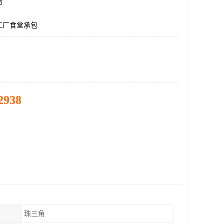
市
工厂食堂承包
2938
珠三角