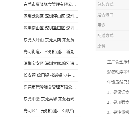
东莞市康隆膳食管理有限公司主要经营蔬菜配送 东莞食堂承包 光明蔬菜配送 深圳市食堂承包 深圳市蔬菜配送等业务 欢迎咨询了解
包装方式
是否进口
深圳龙岗区 深圳坪山区 深圳光明区 深圳龙华区
用途
深圳南山区 深圳盐田区 深圳福田区 深圳罗湖区 深圳龙岗区
配送方式
东莞大岭山 东莞大朗 东莞黄江 东莞樟木头 蔬菜配送
原料
光明街道、 公明街道、 新湖街道、
工厂食堂承
深圳宝安区 深圳大鹏新区 深圳特别合作区
就餐秩序非
长安镇 虎门镇 松岗镇 沙井镇 公明镇 莞城街道 南城街道 东城街道 万江街道 石碣镇 石龙镇 茶山镇 石排镇 企石镇 横沥镇
午饭虽然只
东莞市康隆膳食管理有限公司 长安蔬菜配送 虎门蔬菜配送 大岭山蔬菜配送
1、是保证
东莞中堂 东莞高埗 东莞石碣 东莞望牛墩 东莞洪梅 东莞道滘 东莞石龙镇 东莞石排镇
2、是加强
光明区： 光明街道、 公明街道、 新湖街道、 凤凰街道、 玉塘街道、 马田街道
3、是注重