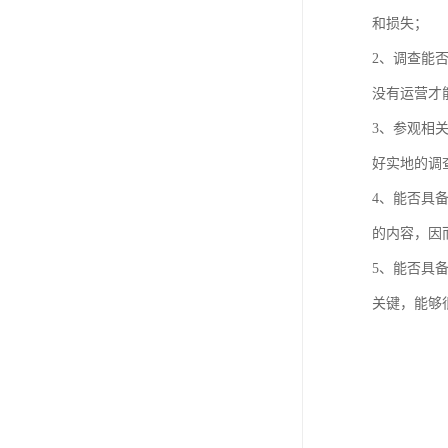
和损失；
2、调查能
没有运营才
3、参观相
好实地的调
4、能否具
的内容，因
5、能否具
关键，能够